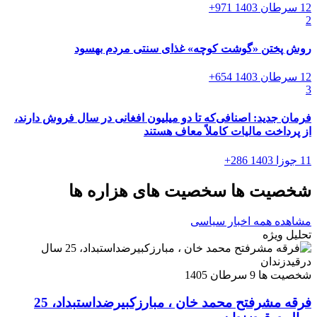
12 سرطان 1403
971+
2
روش پختن «گوشت کوچه» غذای سنتی مردم بهسود
12 سرطان 1403
654+
3
فرمان جدید: اصنافی‌که تا دو میلیون افغانی در سال فروش دارند،
از پرداخت مالیات کاملاً معاف هستند
11 جوزا 1403
286+
شخصیت ها
سخصیت های هزاره ها
مشاهده همه اخبار سیاسی
تحلیل ویژه
شخصیت ها
9 سرطان 1405
فرقه مشرفتح محمد خان ، مبارزکبیرضداستبداد، 25