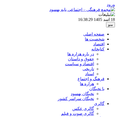
ورود
18 اسد 1405
16:38:29
منو
صفحه اصلی
شخصیت ها
اقتصاد
کتابخانه
در باره هزاره ها
حقوق و داستان
اقتصاد و سیاست
تاریخی
اسناد
فرهنگ و اجتماع
هزاره ها
با نخبگان
نخبگان بهسود
نخبگان سراسر کشور
گالری
گالری عکس
گالری صوت و فیلم