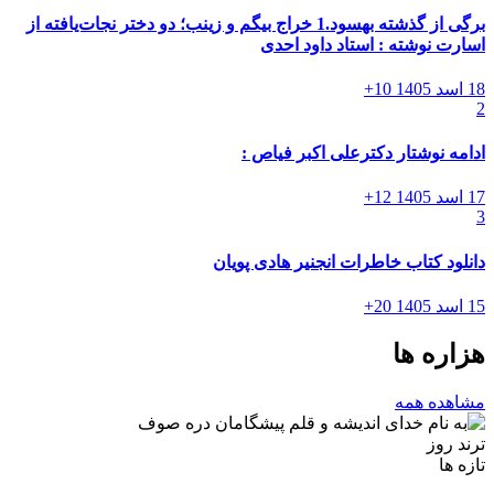
برگی از گذشته بهسود.1 خراج بیگم و زینب؛ دو دختر نجات‌یافته از
اسارت نوشته : استاد داود احدی
18 اسد 1405
10+
2
ادامه نوشتار دکترعلی اکبر فیاص :
17 اسد 1405
12+
3
دانلود کتاب خاطرات انجنیر هادی پویان
15 اسد 1405
20+
هزاره ها
مشاهده همه
ترند روز
تازه ها