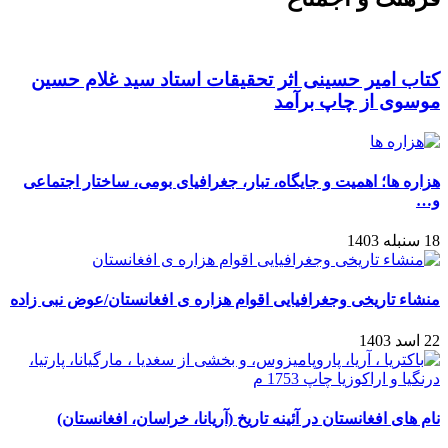
کتاب امیر حسینی اثر تحقیقات استاد سید غلام حسین
موسوی از چاپ برآمد
هزاره ها؛ اهمیت و جایگاه، تبار، جغرافیای بومی، ساختار اجتماعی
و…
18 سنبله 1403
منشاء تاریخی وجغرافیایی اقوام هزاره ی افغانستان/عوض نبی زاده
22 اسد 1403
نام های افغانستان در آئینه تاریخ (آریانا، خراسان، افغانستان)