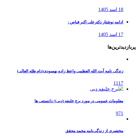
18 اسد 1405
ادامه نوشتار دکترعلی اکبر فیاص :
17 اسد 1405
پربازدیدترین‌ها
زندگی نامه آیت الله العظمی واعظ زاده بهسودی(دام ظله العالی)
1117
معلومات عمومی در مورد برج خلیفه (دبی)/ دانستنی ها
971
مختصری از زندگی‌نامه محمد محقق