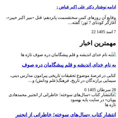
ادامه نوشتار دکتر علی اکبر فیاض :
وقایع آن روزهای کمی سختقسمت پانزدهم: قتل «میر اکبر خیبر»،
آغازگر کودتای 7 ثور؛ گفته…
7 اسد 1405
22
مهمترین اخبار
تازه ها
به نام خدای اندیشه و قلم پیشگامان دره صوف
کتابی درعرصۀ موضوع تحقیقات تاریخی پیرامون مدارس دینی،
سیمایی برازندگان در تاریخ، فرهنگ(علم ودانش) و…
28 سرطان 1405
0
تازه ها
انتشار کتاب «سال‌های سوخته؛ خاطراتی از انجنیر