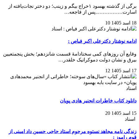
برگی از گذشته بهسود ۱خراج بیگم و زینب؛ دو دختر نجات‌یافته از
اسارت……………..‌‌‌پس از فاجعه…
18 اسد 1405
10
اسناد
ادامه نوشتار دکترعلی اکبر فیاص :
وقایع آن روزهای کمی سختادامهٔ قسمت شانزدهم؛ بخش پنجمتعیین
بیرق و نشان دولت دموکراتیک خلقدر…
17 اسد 1405
12
اسناد
دانلود کتاب خاطرات انجنیر هادی پویان
15 اسد 1405
20
اسناد
زندگی نامه مجاهد نستوه مرحوم استاد حاجی حسین داد امینی از
قوم راموز :