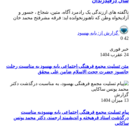
سال درقیدزندان
ناگفته های اززندگی یک رادمرد آگاه، متین، شجاع ، جسور و
آزادیخواه وطن که تاهنوزنخوانده اید: فرقه مشرفتح محمد خان
گزارش از: بابه بهسود
0
42
خبر فوری
24 عقرب 1404
متن تسلیت مجمع فرهنگی-اجتماعی بابه بهسود به مناسبت رحلت
جانسوز حضرت حجت الاسلام ضامن علی محقق
گزارش
13 میزان 1404
پیام تسلیت مجمع فرهنگی اجتماعی بابه بهسودبه مناسبت
درگذشت استاد فرهیخته و اندیشمند ارجمند، دکتر محمد یونس
ساکایی