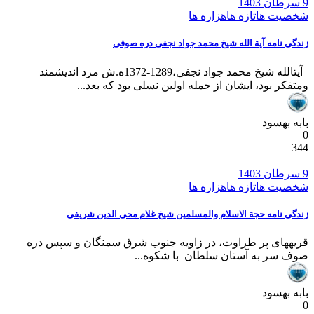
9 سرطان 1403
شخصیت ها
تازه ها
هزاره ها
زندگی نامه آیة الله شیخ محمد جواد نجفی دره صوفی
آیت­الله شیخ محمد جواد نجفی،1289-1372ه.ش مرد اندیشمند
ومتفکر بود، ایشان از جمله اولین نسلی بود که بعد...
بابه بهسود
0
344
9 سرطان 1403
شخصیت ها
تازه ها
هزاره ها
زندگی نامه حجة الاسلام والمسلمین شیخ غلام محی الدین شریفی
قریه­های پر طراوت، در زاویه جنوب شرق سمنگان و سپس دره
صوف سر به آستان سلطان با شکوه...
بابه بهسود
0