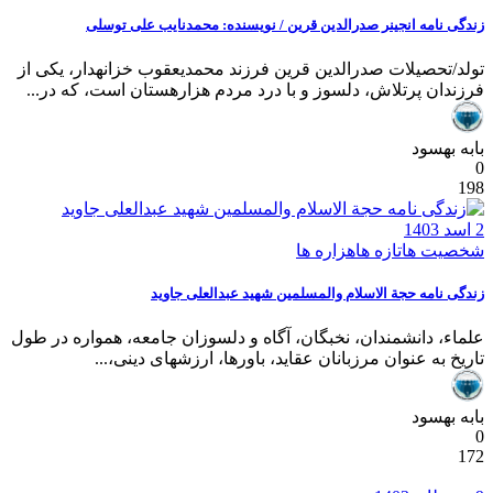
زندگی نامه انجینر صدرالدین قرین / نویسنده: محمدنایب علی توسلی
تولد/تحصیلات صدرالدین قرین فرزند محمدیعقوب خزانه­دار، یکی از
فرزندان پرتلاش، دلسوز و با درد مردم هزاره­ستان است، که در...
بابه بهسود
0
198
2 اسد 1403
شخصیت ها
تازه ها
هزاره ها
زندگی نامه حجة الاسلام والمسلمین شهید عبدالعلی جاوید
علماء، دانشمندان، نخبگان، آگاه و دلسوزان جامعه، همواره در طول
تاریخ به عنوان مرزبانان عقاید، باورها، ارزش­های دینی،...
بابه بهسود
0
172