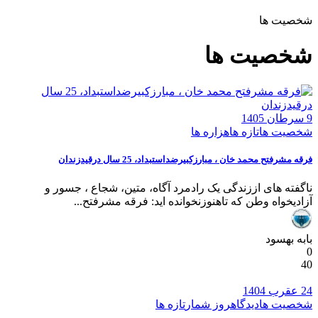
شخصیت ها
شخصیت ها
9 سرطان 1405
شخصیت ها
تازه ها
هزاره ها
فرقه مشرفتح محمد خان ، مبارزکبیرضداستبداد، 25 سال درقیدزندان
ناگفته های اززندگی یک رادمرد آگاه، متین، شجاع ، جسور و
آزادیخواه وطن که تاهنوزنخوانده اید: فرقه مشرفتح...
بابه بهسود
0
40
24 عقرب 1404
شخصیت ها
دیدگاه
روز شمار
تازه ها