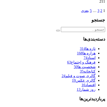
211
1
2
3
…
5
بعدی
جستجو
دسته‌بندی‌ها
تازه ها
314
هزاره ها
168
اسناد
74
فرهنگ و اجتماع
63
شخصیت ها
50
کتابخانه
35
گالری صوت و فیلم
24
گالری عکس
19
اقتصاد
16
روز شمار
13
پربازدیدترین‌ها