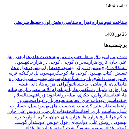
9 اسد 1404
شناخت قوم هزاره (هزاره شناسی) بخش اول/ حفیظ شریعتی
25 ثور 1403
برچسب‌ها
شاداب، راموز، قریه ها، حسینیه عمومی
شخصت های هزاره
درويش
علي خان، تاریخ هزاره
بحران کوچی، کوچی در هزارجات
بهسود،
مشکلات کوچی
بهسود، مرکز بهسود، حصه اول بهسود، هزاره ها،
تبعیض، کتاب،
بهسود، کوچی ها، کوچیگری
بهسود، پل ترگینک، قریه
جات
بورسیه، دانشجویان، دانشگاه ها
بیسوت، بهسود، سرپل، هزاره
ها
طالبان، نارضایتی، بدخشان
اتنوگرافی هزاره ها، دای، قبیله
هزاره
اژدر بامیان، شگفتی ها، بامیان
اهرام ثلاثه، مصر، تاریخ
رسانه
ها، افغانستان
رواش، چکری، میله رواش
آخوند زریافته
عبدالسلام
حنفی
عاشورا
عهدنامه های افغانستان
عیدقربان، عبداضحی
سرور
واعظ
سلطان علی کشتمند، شخصیت های بهسود
سیل، خسارات
سیل،
سياست بازي، افغانستان
تحقيقات تاريخي، درويش علي خان،
حاكم هراتِ
تاریخ هزاره ها، هزاره های جهان،
تذکرة التواریخ
تیره
بهسود، درویش علی، دولت‌پای، قول خویش، دوستدار،
گوشت
کوچه، غذای سنتی، بهسود
گوشت کوچه، هزاره ها، غذای