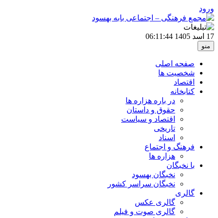
ورود
17 اسد 1405
06:11:44
منو
صفحه اصلی
شخصیت ها
اقتصاد
کتابخانه
در باره هزاره ها
حقوق و داستان
اقتصاد و سیاست
تاریخی
اسناد
فرهنگ و اجتماع
هزاره ها
با نخبگان
نخبگان بهسود
نخبگان سراسر کشور
گالری
گالری عکس
گالری صوت و فیلم