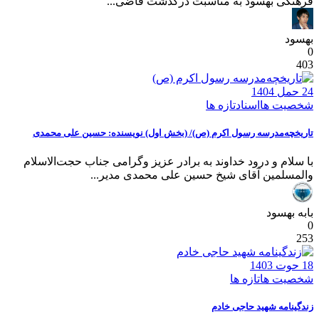
فرهنگی بهسود به مناسبت درگذشت قاضی...
بهسود
0
403
24 حمل 1404
شخصیت ها
اسناد
تازه ها
تاریخچه‌مدرسه رسول اکرم (ص)/ (بخش اول) نویسنده: حسین علی محمدی
با سلام و درود خداوند به برادر عزیز وگرامی جناب حجت‌الاسلام
والمسلمین آقای شیخ حسین علی محمدی مدیر...
بابه بهسود
0
253
18 حوت 1403
شخصیت ها
تازه ها
زندگینامه شهید حاجی خادم