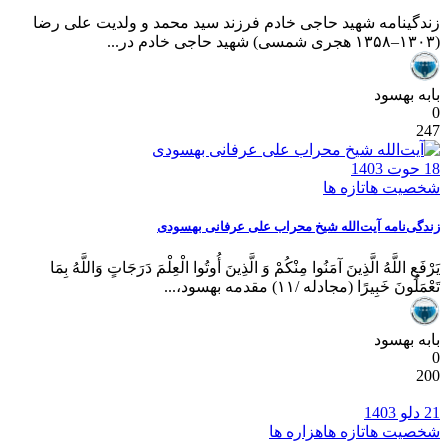
زندگینامه شهید حاجی خادم فرزند سید محمد و ولدیت علی رضا
(۱۳۰۳–۱۳۵۸ هجری شمسی) شهید حاجی خادم در...
بابه بهسود
0
247
18 حوت 1403
شخصیت ها
تازه ها
زندگی‌نامه آیت‌الله شیخ محراب علی عرفانی بهسودی
يَرْفَعِ اللَّهُ الَّذِينَ آمَنُوا مِنْكُمْ وَ الَّذِينَ أُوتُوا الْعِلْمَ دَرَجَاتٍ وَاللَّهُ بِمَا
تَعْمَلُونَ خَبِيرًا (مجادله /۱۱) مقدمه بهسود،...
بابه بهسود
0
200
21 دلو 1403
شخصیت ها
تازه ها
هزاره ها