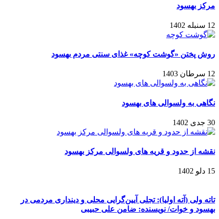
مرکز بهسود
12 سنبله 1402
روش پختن «گوشت کوچه» غذای سنتی مردم بهسود
12 سرطان 1403
نگاهی به ولسوالی های بهسود
30 جدی 1402
نقشه از حدود و قریه های ولسوالی مرکز بهسود
15 دلو 1402
تاته ولی (آته اولیا): تجلی آیین‌گرایی محلی و دینداری مردمی در
بهسود و خوات/ نویسنده: ضامن علی حبیبی