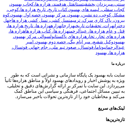
سنتی،
میریزدان بخش
قبتستان
قتل هدفمند، هزاره ها،
کجاب بهسود،
کجاب سفلی، لیسه های بهسود،
کتاب تاریخ، تاریخ هزاره ها،
کوچی،
مشکل کوچی، ده نشین، بهسود، مرکز بهسود، حصه اول بهسود،
کوه
بیرون، پاک کاری سرک، ترمیم
نسل کشی، نسل کشی هزاره ها
چهل
دختران
هرات، تحقیقات تاریخی
هزارجات
هزاره
هزاره ها، تاریخ هزاره ها،
قتل و عام هزاره ها، عبدالرحمن
هزاره ها، کتاب هزاره ها
هزاره ها،
هزاره های تخار، تخار
هزاره های پاکستان
ولسوالی مرکز بهسود،
بهسود
وکیل شفیع، میر ایام بیگ، حصه دوم بهسود، امیر
عبدالرحمان
یوناما،
فوتسال، صعود تیم ملی، جام جهانی فوتسال،
هزاره ها، بهسود
درباره ما
سایت بابه بهسود یک پایگاه سازمانی و نشراتی است که به طور
ویژه به پوشش اخبار و رویدادهای بهسود اولاً و مناطق هزاره‌ها ثانیاً
می‌پردازد. این سایت با تمرکز بر ارائه گزارش‌های دقیق و تحلیلی،
به تبیین مسائل اجتماعی، فرهنگی و سیاسی این مناطق کمک
می‌کند و مخاطبان خود را از تازه‌ترین تحولات باخبر می‌سازد.
لینک‌های سریع
تازه‌ترین‌ها