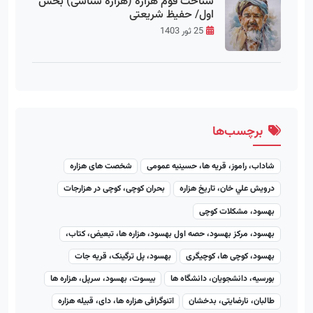
شناخت قوم هزاره (هزاره شناسی) بخش
اول/ حفیظ شریعتی
25 ثور 1403
برچسب‌ها
شاداب، راموز، قریه ها، حسینیه عمومی
شخصت های هزاره
درويش علي خان، تاریخ هزاره
بحران کوچی، کوچی در هزارجات
بهسود، مشکلات کوچی
بهسود، مرکز بهسود، حصه اول بهسود، هزاره ها، تبعیض، کتاب،
بهسود، کوچی ها، کوچیگری
بهسود، پل ترگینک، قریه جات
بورسیه، دانشجویان، دانشگاه ها
بیسوت، بهسود، سرپل، هزاره ها
طالبان، نارضایتی، بدخشان
اتنوگرافی هزاره ها، دای، قبیله هزاره