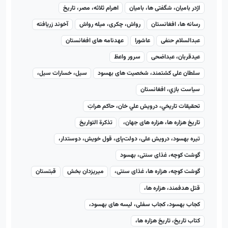
اژدر بامیان، شگفتی ها، بامیان
اهرام ثلاثه، مصر، تاریخ
رسانه ها، افغانستان
رواش، چکری، میله رواش
آخوند زریافته
عبدالسلام حنفی
عاشورا
عهدنامه های افغانستان
عیدقربان، عبداضحی
سرور واعظ
سلطان علی کشتمند، شخصیت های بهسود
سیل، خسارات سیل،
سياست بازي، افغانستان
تحقيقات تاريخي، درويش علي خان، حاكم هراتِ
تاریخ هزاره ها، هزاره های جهان،
تذکرة التواریخ
تیره بهسود، درویش علی، دولت‌پای، قول خویش، دوستدار،
گوشت کوچه، غذای سنتی، بهسود
گوشت کوچه، هزاره ها، غذای سنتی،
میریزدان بخش
قبتستان
قتل هدفمند، هزاره ها،
کجاب بهسود، کجاب سفلی، لیسه های بهسود،
کتاب تاریخ، تاریخ هزاره ها،