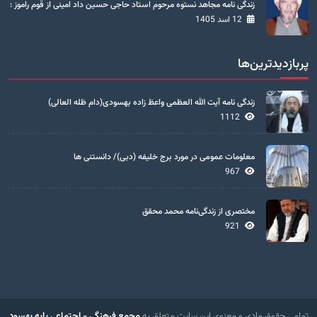
زندگی نامه مجاهد نستوه مرحوم استاد حاجی حسین داد امینی از قوم راموز :
12 اسد 1405
پربازدیدترین‌ها
زندگی نامه آیت الله العظمی واعظ زاده بهسودی(دام ظله العالی)
1112
معلومات عمومی در مورد برج خلیفه (دبی)/ دانستنی ها
967
مختصری از زندگی‌نامه محمد محقق
921
تمامی حقوق مادی و معنوی این سایت متعلق به
مجمع فرهنگی - اجتماعی بابه بهسود