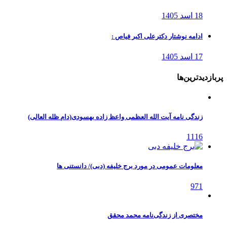
18 اسد 1405
ادامه نوشتار دکترعلی اکبر فیاص :
17 اسد 1405
پربازدیدترین‌ها
زندگی نامه آیت الله العظمی واعظ زاده بهسودی(دام ظله العالی)
1116
معلومات عمومی در مورد برج خلیفه (دبی)/ دانستنی ها
971
مختصری از زندگی‌نامه محمد محقق