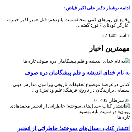
ادامه نوشتار دکتر علی اکبر فیاض :
وقایع آن روزهای کمی سختقسمت پانزدهم: قتل «میر اکبر خیبر»،
آغازگر کودتای 7 ثور؛ گفته…
7 اسد 1405
22
مهمترین اخبار
تازه ها
به نام خدای اندیشه و قلم پیشگامان دره صوف
کتابی درعرصۀ موضوع تحقیقات تاریخی پیرامون مدارس دینی،
سیمایی برازندگان در تاریخ، فرهنگ(علم ودانش) و…
28 سرطان 1405
0
تازه ها
انتشار کتاب «سال‌های سوخته؛ خاطراتی از انجنیر