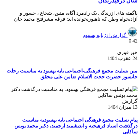
سال درقیدزندان
ناگفته های اززندگی یک رادمرد آگاه، متین، شجاع ، جسور و
آزادیخواه وطن که تاهنوزنخوانده اید: فرقه مشرفتح محمد خان
گزارش از: بابه بهسود
0
42
خبر فوری
24 عقرب 1404
متن تسلیت مجمع فرهنگی-اجتماعی بابه بهسود به مناسبت رحلت
جانسوز حضرت حجت الاسلام ضامن علی محقق
گزارش
13 میزان 1404
پیام تسلیت مجمع فرهنگی اجتماعی بابه بهسودبه مناسبت
درگذشت استاد فرهیخته و اندیشمند ارجمند، دکتر محمد یونس
ساکایی