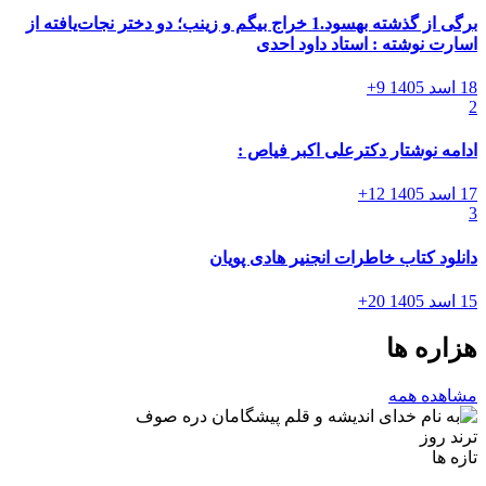
برگی از گذشته بهسود.1 خراج بیگم و زینب؛ دو دختر نجات‌یافته از
اسارت نوشته : استاد داود احدی
18 اسد 1405
9+
2
ادامه نوشتار دکترعلی اکبر فیاص :
17 اسد 1405
12+
3
دانلود کتاب خاطرات انجنیر هادی پویان
15 اسد 1405
20+
هزاره ها
مشاهده همه
ترند روز
تازه ها