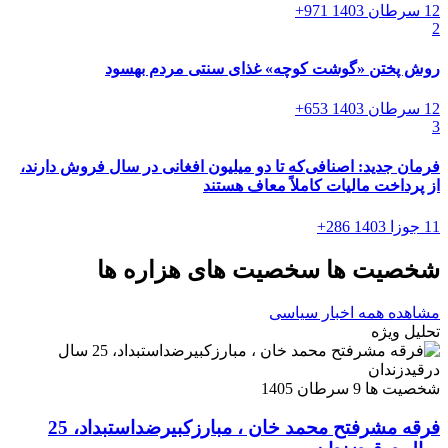
12 سرطان 1403
971+
2
روش پختن «گوشت کوچه» غذای سنتی مردم بهسود
12 سرطان 1403
653+
3
فرمان جدید: اصنافی‌که تا دو میلیون افغانی در سال فروش دارند،
از پرداخت مالیات کاملاً معاف هستند
11 جوزا 1403
286+
شخصیت ها
سخصیت های هزاره ها
مشاهده همه اخبار سیاسی
تحلیل ویژه
شخصیت ها
9 سرطان 1405
فرقه مشرفتح محمد خان ، مبارزکبیرضداستبداد، 25