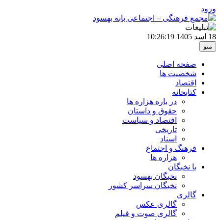
ورود
18 اسد 1405
10:26:19
منو
صفحه اصلی
شخصیت ها
اقتصاد
کتابخانه
در باره هزاره ها
حقوق و داستان
اقتصاد و سیاست
تاریخی
اسناد
فرهنگ و اجتماع
هزاره ها
با نخبگان
نخبگان بهسود
نخبگان سراسر کشور
گالری
گالری عکس
گالری صوت و فیلم