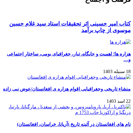
کتاب امیر حسینی اثر تحقیقات استاد سید غلام حسین
موسوی از چاپ برآمد
هزاره ها؛ اهمیت و جایگاه، تبار، جغرافیای بومی، ساختار اجتماعی
و…
18 سنبله 1403
منشاء تاریخی وجغرافیایی اقوام هزاره ی افغانستان/عوض نبی زاده
22 اسد 1403
نام های افغانستان در آئینه تاریخ (آریانا، خراسان، افغانستان)