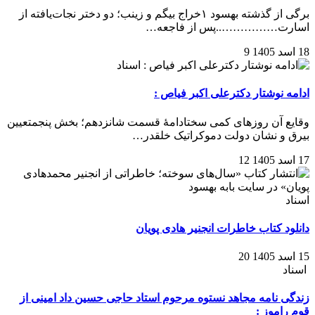
برگی از گذشته بهسود ۱خراج بیگم و زینب؛ دو دختر نجات‌یافته از
اسارت……………..‌‌‌پس از فاجعه…
18 اسد 1405
9
اسناد
ادامه نوشتار دکترعلی اکبر فیاص :
وقایع آن روزهای کمی سختادامهٔ قسمت شانزدهم؛ بخش پنجمتعیین
بیرق و نشان دولت دموکراتیک خلقدر…
17 اسد 1405
12
اسناد
دانلود کتاب خاطرات انجنیر هادی پویان
15 اسد 1405
20
اسناد
زندگی نامه مجاهد نستوه مرحوم استاد حاجی حسین داد امینی از
قوم راموز :