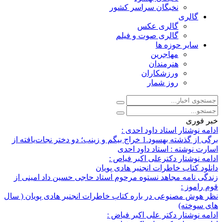
نخبگان سراسر کشور
گالری
گالری عکس
گالری صوت و فیلم
سایر حوزه ها
مهاجرین
هنرمندان
ورزشکاران
روز شمار
خبر فوری
ادامه نوشتار استاد داود احدی :
برگی از گذشته بهسود.1 خراج بیگم و زینب؛ دو دختر نجات‌یافته از
اسارت نوشته : استاد داود احدی
ادامه نوشتار دکترعلی اکبر فیاص :
دانلود کتاب خاطرات انجنیر هادی پویان
زندگی نامه مجاهد نستوه مرحوم استاد حاجی حسین داد امینی از
قوم راموز :
نظر هوش مصنوعی در باره کتاب خاطرات انجنیر هادی پویان ( سال
های سوخته)
ادامه نوشتار دکتر علی اکبر فیاض :