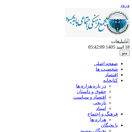
ورود
18 اسد 1405
05:42:09
منو
صفحه اصلی
شخصیت ها
اقتصاد
کتابخانه
در باره هزاره ها
حقوق و داستان
اقتصاد و سیاست
تاریخی
اسناد
فرهنگ و اجتماع
هزاره ها
با نخبگان
نخبگان بهسود