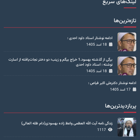
لینک‌های سریع
تازه‌ترین‌ها
ادامه نوشتار استاد داود احدی :
18 اسد 1405
برگی از گذشته بهسود.1 خراج بیگم و زینب؛ دو دختر نجات‌یافته از اسارت
نوشته : استاد داود احدی
18 اسد 1405
ادامه نوشتار دکترعلی اکبر فیاص :
17 اسد 1405
پربازدیدترین‌ها
زندگی نامه آیت الله العظمی واعظ زاده بهسودی(دام ظله العالی)
1117