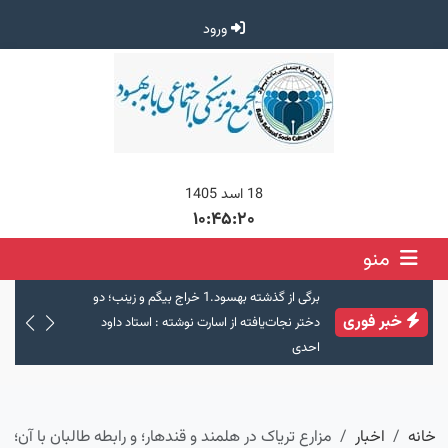
ورود
18 اسد 1405
۱۰:۴۵:۲۰
منو
ی :
برگی از گذشته بهسود.1 خراج بیگم و زینب؛ دو
ادامه نوشتا
خبر فوری
دختر نجات‌یافته از اسارت نوشته : استاد داود
احدی
خانه
اخبار
مزارع تریاک در هلمند و قندهار؛ و رابطه طالبان با آن؛