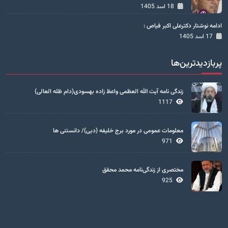
18 اسد 1405
ادامه نوشتار دکترعلی اکبر فیاص :
17 اسد 1405
پربازدیدترین‌ها
زندگی نامه آیت الله العظمی واعظ زاده بهسودی(دام ظله العالی)
1117
معلومات عمومی در مورد برج خلیفه (دبی)/ دانستنی ها
971
مختصری از زندگی‌نامه محمد محقق
925