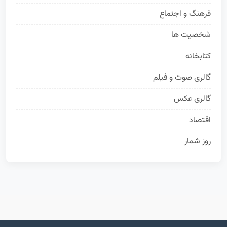
فرهنگ و اجتماع
63
شخصیت ها
50
کتابخانه
35
گالری صوت و فیلم
24
گالری عکس
19
اقتصاد
16
روز شمار
13