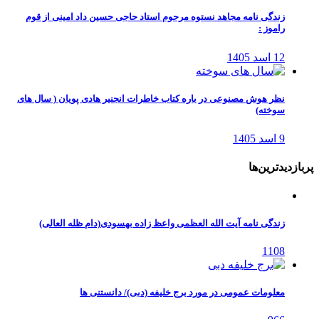
زندگی نامه مجاهد نستوه مرحوم استاد حاجی حسین داد امینی از قوم
راموز :
12 اسد 1405
نظر هوش مصنوعی در باره کتاب خاطرات انجنیر هادی پویان ( سال های
سوخته)
9 اسد 1405
پربازدیدترین‌ها
زندگی نامه آیت الله العظمی واعظ زاده بهسودی(دام ظله العالی)
1108
معلومات عمومی در مورد برج خلیفه (دبی)/ دانستنی ها