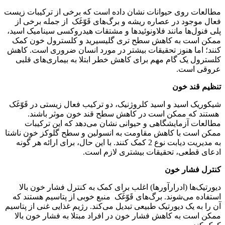
مطالعات روی حیوانات نشان داده است که برخی از ترکیبات زیست
فعال موجود در عصاره ریشه و برگ‌های قَوّغَک از جمله برخی از
پلی فنول‌ها مانند فلاونوئیدها و مشتقات هیدروکسی سینامیک اسید،
ممکن است به کاهش سطح تری گلیسیرید و کلسترول خون کمک
کنند؛ اما هنوز تحقیقات بیشتر در مورد انسان ضروری است. کاهش
کلسترول یک گام مهم برای کاهش خطر ابتلا به بیماری‌های قلبی
عروقی است.
تنظیم قند خون
شیکوریک اسید و اسید کلروژنیک، دو ترکیب فعال زیستی در قَوّغَک
هستند که ممکن است در کاهش سطح قند خون موثر باشند.
مطالعات آزمایشگاهی و حیوانی نشان می‌دهد که این ترکیبات
ممکن است با کاهش مقاومت به انسولین و سطح گلوکز خون ناشتا
به مدیریت دیابت نوع 2 کمک کنند. با این حال، برای ارائه هر گونه
ادعای قطعی، تحقیقات بیشتری لازم است.
کنترل فشار خون
دیورتیک‌ها (ادرارآورها) اغلب برای کمک به کنترل فشار خون بالا
استفاده می‌شوند. برگ‌های قَوّغَک منبع خوبی از پتاسیم هستند که
آن را به یک دیورتیک طبیعی تبدیل می‌کند. رژیم غذایی غنی از پتاسیم
ممکن است به کاهش فشار خون در افراد مبتلا به فشار خون بالا