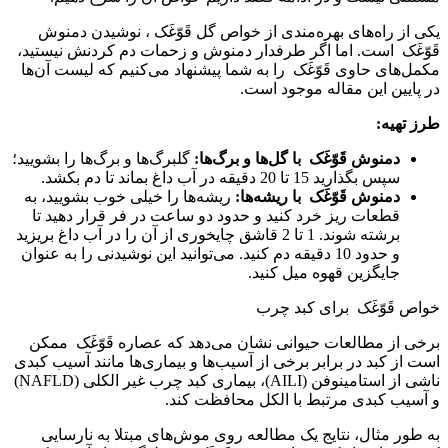
یکی از راه‌های بهره‌مندی از خواص گل قَوّغَک ، نوشیدن دمنوش
قَوّغَک است. اما اگر طرفدار دمنوش و زحمات دم کردنش نیستید،
مکمل‌های حاوی قَوّغَک را به شما پیشنهاد می‌کنیم که لیست آن‌ها
در پایین این مقاله موجود است.
طرز تهیه
:
دمنوش قَوّغَک با گل‌ها و برگ‌ها
:
گلبرگ‌ها و برگ‌ها را بشویید؛
سپس بگذارید 15 تا 20 دقیقه در آب داغ بماند تا دم بکشد.
دمنوش قَوّغَک با ریشه‌ها
:
ریشه‌ها را خیلی خوب بشویید، به
قطعات ریز خرد کنید و حدود دو ساعت در فر قرار دهید تا
برشته شوند. 1 تا 2 قاشق چایخوری از آن را در آب داغ بریزید
و حدود 10 دقیقه دم کنید. می‌توانید این نوشیدنی را به عنوان
جایگزین قهوه میل کنید.
خواص قَوّغَک برای کبد چرب
برخی از مطالعات حیوانی نشان می‌دهد که عصاره قَوّغَک ممکن
است از کبد در برابر برخی از آسیب‌ها و بیماری‌ها مانند آسیب کبدی
ناشی از استامینوفن (AILI)، بیماری کبد چرب غیر الکلی (NAFLD)
و آسیب کبدی مرتبط با الکل محافظت کند.
به طور مثال، نتایج یک مطالعه روی موش‌های مبتلا به نارسایی