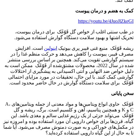
کمک کند.
کمک به هضم و درمان یبوست
https://youtu.be/4JuoJlZkeGI
در طب سنتی اغلب از خواص گل قَوّغَک برای درمان یبوست،
تحریک اشتها و بهبود سلامت دستگاه گوارش استفاده می‌شود.
ریشه قَوّغَک منبع غنی فیبر پری بیوتیک
اینولین
است. افزایش
مصرف فیبر، یبوست را کاهش می‌دهد و حرکت منظم غذا را در
سیستم گوارشی تقویت می‌کند. همچنین بر اساس بررسی منتشر
شده در سال 2022، محصولات مشتق‌شده از قَوّغَک ممکن است به
دلیل خواص ضد التهابی و آنتی اکسیدانی به پیشگیری از اختلالات
گوارشی کمک کنند. با این حال، تحقیقات در مورد مزایای احتمالی
قَوّغَک برای سلامت دستگاه گوارش در حال حاضر محدود است.
سخن پایانی
قَوّغَک حاوی انواع ویتامین‌ها و مواد معدنی از جمله ویتامین‌های A،
C و K و همچنین پتاسیم، آهن و کلسیم است. برگ، ریشه و گل
قَوّغَک می‌تواند جزئی از یک رژیم غذایی سالم و مغذی باشد. این
گیاه، قرن‌ها برای خواص دارویی آن مورد استفاده بوده و امروزه نیز
در مکمل‌های خوراکی و به صورت دمنوش مصرف می‌شود. آیا شما
تا به حال از این گیاه دارویی استفاده کرده‌اید؟