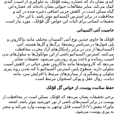
کبدی نشان داد که عصاره ریشه قَوّغَک به جلوگیری از آسیب کبدی
کمک می‌کند. سایر مطالعات حیوانی نشان داده‌اند که عصاره این
گیاه ممکن است در کاهش چربی اضافی ذخیره شده در کبد و
محافظت در برابر استرس اکسیداتیو موثر باشد. با این حال،
تحقیقات انسانی برای اثبات این خواص گل قَوّغَک ، مورد نیاز است.
خاصیت آنتی اکسیدانی
قَوّغَک ‌ها حاوی چندین نوع آنتی اکسیدان مختلف مانند بتاکاروتن و
پلی فنول‌ها در سرتاسر ریشه‌ها، برگ‌ها و گل‌ها هستند. آنتی
اکسیدان‌ها از بدن در برابر رادیکال‌های آزاد مخرب محافظت
می‌کنند. استرس اکسیداتیو ناشی از این مولکول‌ها به سلول‌های بدن
آسیب رسانده و باعث پیری زودرس می‌شود. تحقیقات نشان
می‌دهد که کاروتنوئیدها مانند بتاکاروتن نقش حیاتی در کاهش آسیب
سلولی دارند. سطوح پایین استرس اکسیداتیو با کند شدن روند پیری
سلولی و پیشگیری از بیماری‌های مرتبط با افزایش سن، مانند
دیابت، زوال عقل و پوکی استخوان مرتبط است.
حفظ سلامت پوست، از خواص گل قَوّغَک
برخی تحقیقات نشان می‌دهد که قَوّغَک ممکن است در محافظت از
پوست در برابر آسیب‌های ناشی از نور خورشید موثر باشد. اشعه
ماوراء بنفش (UV) آسیب قابل توجهی به پوست وارد می‌کند و منجر
به پیری پوست می‌شود.