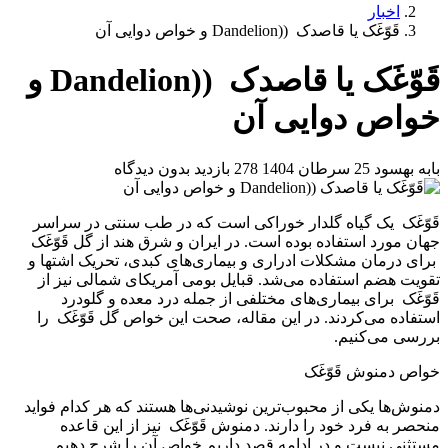
اخبار
قَوّغَک یا قاصدک ((Dandelion و خواص دوایی آن
قَوّغَک یا قاصدک ((Dandelion و
خواص دوایی آن
بابه بهسود
25 سرطان 1404
278 بازدید
بدون دیدگاه
قَوّغَک یک گیاه گلدار خوراکی است که در طب سنتی در سراسر
جهان مورد استفاده بوده است. در ایران و شرق هند از گل قَوّغَک
برای درمان مشکلات ادراری و بیماری‌های کبدی، تحریک اشتها و
تقویت هضم استفاده می‌شد. قبایل بومی‌ آمریکای شمالی نیز از
قَوّغَک برای بیماری‌های مختلفی از جمله درد معده و گلودرد
استفاده می‌کردند. در این مقاله، صحت این خواص گل قَوّغَک را
بررسی می‌کنیم.
خواص دمنوش قَوّغَک
دمنوش‌ها یکی از محبوب‌ترین نوشیدنی‌ها هستند که هر کدام فواید
منحصر به فرد خود را دارند. دمنوش قَوّغَک نیز از این قاعده
مستثنی نیست و در ادامه قصد داریم خواص آن را شرح دهیم.