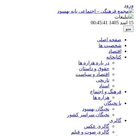
ورود
15 اسد 1405
00:45:41
منو
صفحه اصلی
شخصیت ها
اقتصاد
کتابخانه
در باره هزاره ها
حقوق و داستان
اقتصاد و سیاست
تاریخی
اسناد
فرهنگ و اجتماع
هزاره ها
با نخبگان
نخبگان بهسود
نخبگان سراسر کشور
گالری
گالری عکس
گالری صوت و فیلم