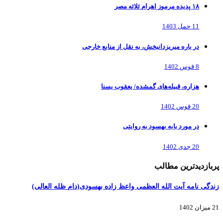
۱۸ پدیده مرموز اهرام ثلاثه مصر
11 حمل 1403
در باره میریزدانبخش، به نقل از منابع خارجی
8 قوس 1402
هزاره، قبیله‌های گمشده/ یعقوب یسنا
20 قوس 1402
در مورد بابه بهسود به روایتی
20 جدی 1402
پربازدیدترین مطالب
زندگی نامه آیت الله العظمی واعظ زاده بهسودی(دام ظله العالی)
21 میزان 1402