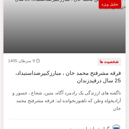
تحلیل ویژه
9 سرطان 1405
شخصیت ها
فرقه مشرفتح محمد خان ، مبارزکبیرضداستبداد،
25 سال درقیدزندان
ناگفته های اززندگی یک رادمرد آگاه، متین، شجاع ، جسور و
آزادیخواه وطن که تاهنوزنخوانده اید: فرقه مشرفتح محمد
خان
گزارش از: بابه بهسود