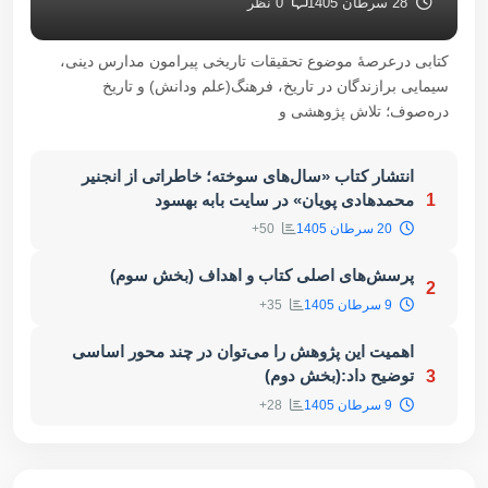
28 سرطان 1405
0 نظر
کتابی درعرصۀ موضوع تحقیقات تاریخی پیرامون مدارس دینی،
سیمایی برازندگان در تاریخ، فرهنگ(علم ودانش) و تاریخ
دره‌صوف؛ تلاش پژوهشی و
انتشار کتاب «سال‌های سوخته؛ خاطراتی از انجنیر
محمدهادی پویان» در سایت بابه بهسود
1
20 سرطان 1405
50+
پرسش‌های اصلی کتاب و اهداف (بخش سوم)
2
9 سرطان 1405
35+
اهمیت این پژوهش را می‌توان در چند محور اساسی
توضیح داد:(بخش دوم)
3
9 سرطان 1405
28+