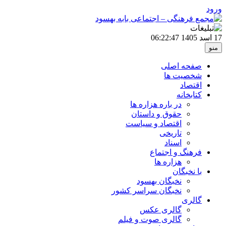
ورود
17 اسد 1405
06:22:47
منو
صفحه اصلی
شخصیت ها
اقتصاد
کتابخانه
در باره هزاره ها
حقوق و داستان
اقتصاد و سیاست
تاریخی
اسناد
فرهنگ و اجتماع
هزاره ها
با نخبگان
نخبگان بهسود
نخبگان سراسر کشور
گالری
گالری عکس
گالری صوت و فیلم