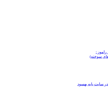
راموز :
های سوخته)
ر سایت بابه بهسود