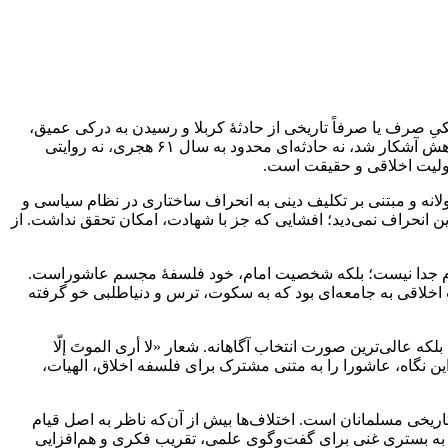
ِ صرف یا صرفاً تاریخی از حادثۀ کربلا و رسیدن به درکی عمیق،
عقلانی و در عین حال معنوی از یکی از سرنوشت‌سازترین رخدادهای تاریخ اسلام و انسانیت است. عاشورا، همان‌گونه که در سراسر این پژوهش آشکار شد، نه حادثه‌ای محدود به سال ۶۱ هجری، نه روایتی
سئولیت اخلاقی و حقیقت است.
لانه و مبتنی بر تکلیف دینی به انحراف ساختاری در نظام سیاسی و
ین انحراف نمی‌دید؛ افشایی که جز با شهادت، امکان تحقق نداشت. از
ام جدا نیست؛ بلکه شخصیت امام، خود فلسفۀ مجسم عاشوراست.
ت اخلاقی به جامعه‌ای بود که به سکوت، ترس و دنیاطلبی خو گرفته
عالی‌ترین صورت انتخاب آگاهانه. شعار «لا أرى الموتَ إلّا
ین نگاه، عاشورا را به متنی مشترک برای فلسفه اخلاق، الهیات،
یخی مسلمانان است. اختلاف‌ها بیش از آن‌که ناظر به اصل قیام
 به بستری غنی برای گفت‌وگوی علمی، تقریب فکری و هم‌افزایی