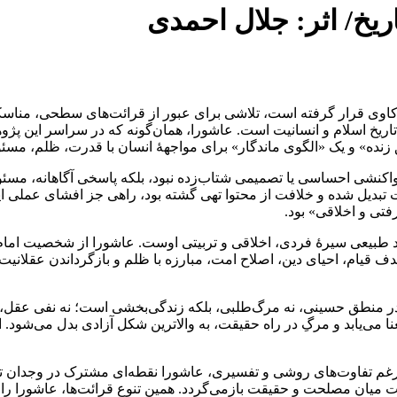
یخ/ اثر: جلال احمدی
واکاوی قرار گرفته است، تلاشی برای عبور از قرائت‌های سطحی، مناسکی
نطق زنده» و یک «الگوی ماندگار» برای مواجهۀ انسان با قدرت، ظلم، م
واکنشی احساسی یا تصمیمی شتاب‌زده نبود، بلکه پاسخی آگاهانه، مسئو
رت تبدیل شده و خلافت از محتوا تهی گشته بود، راهی جز افشای عملی ا
تی و اخلاقی» بود.
د طبیعی سیرۀ فردی، اخلاقی و تربیتی اوست. عاشورا از شخصیت ام
دف قیام، احیای دین، اصلاح امت، مبارزه با ظلم و بازگرداندن عقلانی
منطق حسینی، نه مرگ‌طلبی، بلکه زندگی‌بخشی است؛ نه نفی عقل، بلکه 
می‌یابد و مرگِ در راه حقیقت، به والاترین شکل آزادی بدل می‌شود. ا
غم تفاوت‌های روشی و تفسیری، عاشورا نقطه‌ای مشترک در وجدان تار
 میان مصلحت و حقیقت بازمی‌گردد. همین تنوع قرائت‌ها، عاشورا را