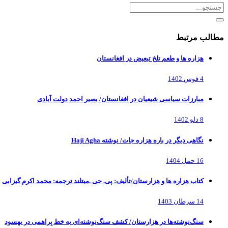
مطالب مرتبط
هزاره ها و طعم تلخ تبعیض در افغانستان
4 قوس 1402
مبارزات سیاسی شیعیان در افغانستان/ بصیر احمد دولت آبادی
8 دلو 1402
نگاهی دیگر در باره هزاره جات/ نوشته Haji Agha
16 حمل 1404
کتاب هزاره ها و هزارستان/تألیف: پی. حی .میتلند ترجمه: محمد اکرم گیزابی
14 سرطان 1403
سنگ‌نوشته‌ها در هزارستان/ کشف سنگ‌نوشته‌ای به خط بِراهمی در بهسود