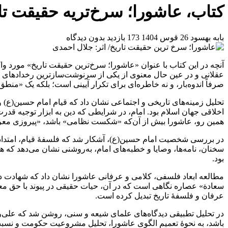
کتاب، عاشورا؛ سرخ‌تریه حقیقت تار
بابه بهسود
26 قوس 1404
173 بازدید
بدون دیدگاه
آنچه در این کتاب با عنوان «عاشورا؛ سرخ‌ترین حقیقت تاریخ» مورد 
صرفاً اندوه‌بار، و نه خاطره‌ای برای تکرار آیینی است؛ بلکه یک «م
تحلیل زمینه‌های تاریخی و اجتماعی نشان داد که قیام امام حسین(ع) 
اخلاقی جهان اسلام بود. امام، در شرایطی که دین به ابزار توجیه قد
همین رو، عاشورا بیش از آن‌که «شکست نظامی» باشد، «پیروزی معرف
در بررسی شخصیت امام حسین(ع)، آشکار شد که فلسفۀ قیام، امتدا
سخنان، نامه‌ها، وصایا و خطبه‌های امام، به‌روشنی نشان می‌دهد که ه
بود.
مطالعه ابعاد فلسفی، کلامی و عرفانی عاشورا نشان داد که شهادت در 
سعادة» عصاره نگاهی است که در آن، حیات حقیقی در پیوند با حق معنا 
عرفان و فلسفۀ تاریخ تبدیل کرده است.
در تحلیل تطبیقی دیدگاه‌های علمای شیعه و سنی، روشن شد که علی‌ر
باشد، به نحوۀ تعمیم الگوی عاشورا، تحلیل مشروعیت حکومت و نسبت