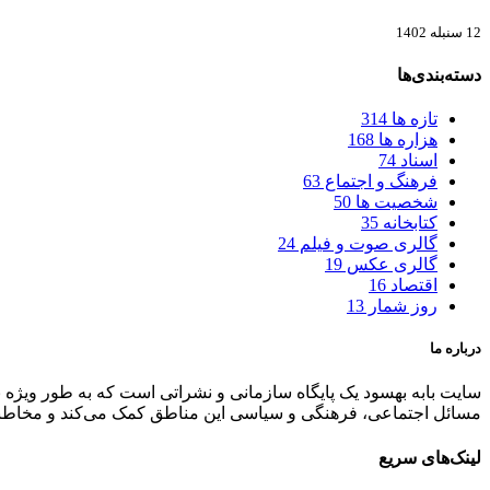
12 سنبله 1402
دسته‌بندی‌ها
تازه ها
314
هزاره ها
168
اسناد
74
فرهنگ و اجتماع
63
شخصیت ها
50
کتابخانه
35
گالری صوت و فیلم
24
گالری عکس
19
اقتصاد
16
روز شمار
13
درباره ما
سایت بابه بهسود یک پایگاه سازمانی و نشراتی است که به طور ویژه به پ
مسائل اجتماعی، فرهنگی و سیاسی این مناطق کمک می‌کند و مخاطبان خ
لینک‌های سریع