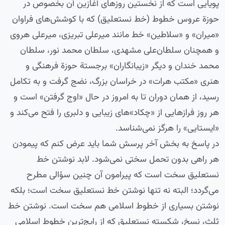
پویایی است که از نخستین روزهای آغازین آن بخصوص در
حوزة عروس خطوط (خط نستعلیق) که با کوشش‌‌های فراوان
«میران» و «سلاطین» خط مانند میرعلی تبریزی، میرعلی هروی
و همچنان سلطان‌علی مشهدی، سلطان محمد نور، سلطان
محمد خندان و دیگر «زیبانگاران» برجستة حوزة فرهنگی و
هنری «مکتب هرات» در خراسان بزرگ، نضج گرفت و به تکامل
رسید، از همان دوران تا به امروز در حال «اوج گرفتن» است و
هر روز فرازهایی از «چکاد»های زیبایی و دلبری را فتح می‌کند و
«ایستایی» را هرگز نمی‌شناسد.
در پاسخ به بخش آخر پرسش شما باید عرض کنم که پیمودن
هر راهی بدون تحمل سختی نمی‌شود. لابد نوشتن خط
نستعلیق سخت است که پیرامون آن چنین سؤالی مطرح
می‌گردد؛ البته نه تنها نوشتن خط نستعلیق سخت است؛ بلکه
نوشتن بسیاری از خطوط اسلامی هم سخت است. نوشتن خط
ثلث، نسخ، شکسته نستعلیق که از رایج‌ترین خطوط اسلامی