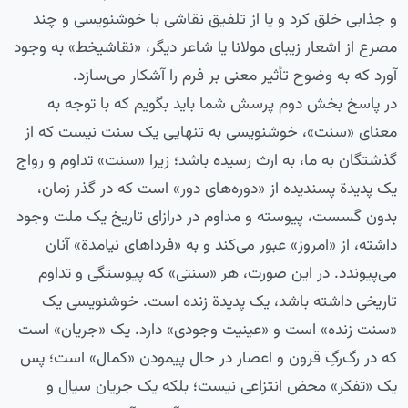
و جذابی خلق کرد و یا از تلفیق نقاشی با خوشنویسی و چند
مصرع از اشعار زیبای مولانا یا شاعر دیگر، «نقاشیخط» به وجود
آورد که به وضوح تأثیر معنی بر فرم را آشکار می‌سازد.
در پاسخ بخش دوم پرسش شما باید بگویم که با توجه به
معنای «سنت»، خوشنویسی به تنهایی یک سنت نیست که از
گذشتگان به ما، به ارث رسیده باشد؛ زیرا «سنت» تداوم و رواج
یک پدیدة پسندیده از «دوره‌های دور» است که در گذر زمان،
بدون گسست، پیوسته و مداوم در درازای تاریخ یک ملت وجود
داشته، از «امروز» عبور می‌کند و به «فرداهای نیامدة» آنان
می‌پیوندد. در این صورت، هر «سنتی» که پیوستگی و تداوم
تاریخی داشته باشد، یک پدیدة زنده است. خوشنویسی یک
«سنت زنده» است و «عینیت وجودی» دارد. یک «جریان» است
که در رگ‌رگِ قرون و اعصار در حال پیمودن «کمال» است؛ پس
یک «تفکر» محض انتزاعی نیست؛‌ بلکه یک جریان سیال و