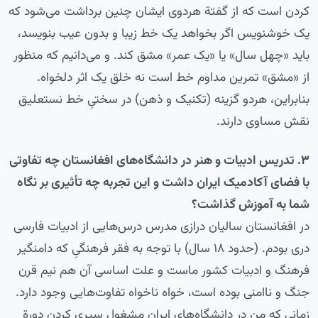
کردن است که از گفتة‌ هردوی ایشان چنین برداشت می‌شود که
یک خوشنویس اگر بخواهد یک خط زیبا و بدون عیب بنویسد،
باید «چهل سال» یا «یک عمر» مشق کند. و می‌دانیم که منظور
از «مشق» تمرین مداوم خط است نه خلق یک اثر دلخواه.
بنابراین، هردو گزینه (تکنیک و ذهن) در سختیِ خط نستعلیق
نقش مساوی دارند.
۳. تدریس ادبیات و هنر در دانشگاه‌های افغانستان چه تفاوتی
با فضای آکادمیک ایران داشت و این تجربه چه تأثیری بر نگاه
شما به آموزش گذاشت؟
در افغانستان سالیان درازی مدرس‌ درس‌هایی از ادبیات فارسی
دری بودم. (حدود ۱۸ سال) با توجه به فقر فرهنگیِ که دامنگیر
فرهنگ و ادبیات کشور ماست و علت اساسی آن هم نیم قرن
جنگ و ناامنی بوده است، خواه ناخواه تفاوت‌هایی وجود دارد.
زمانی که من در دانشگاه‌های ایران مشغول سپری کردن دورة