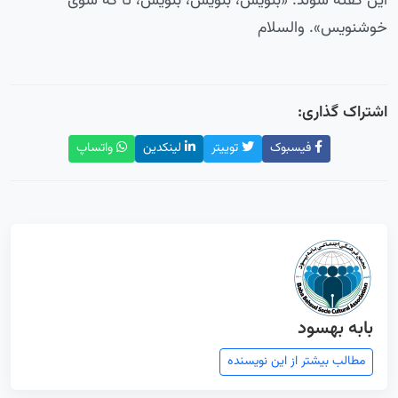
این گفته شوند:‌ «بنویس، بنویس، بنویس، تا که شوی
خوشنویس». والسلام
اشتراک گذاری:
فیسبوک
توییتر
لینکدین
واتساپ
بابه بهسود
مطالب بیشتر از این نویسنده