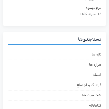
مرکز بهسود
12 سنبله 1402
دسته‌بندی‌ها
تازه ها
314
هزاره ها
168
اسناد
72
فرهنگ و اجتماع
63
شخصیت ها
50
کتابخانه
35