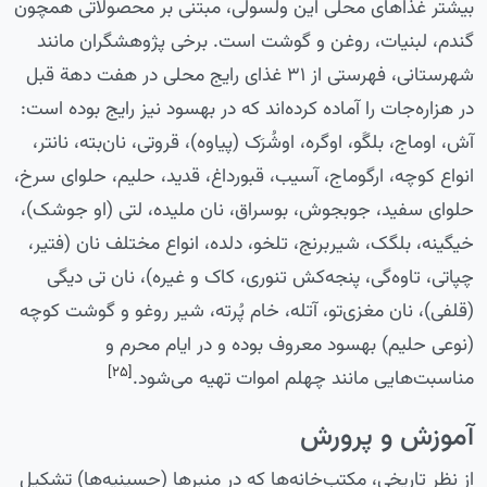
بیشتر غذاهای محلی این ولسولی، مبتنی بر محصولاتی همچون
گندم، لبنیات، روغن و گوشت است. برخی پژوهشگران مانند
شهرستانی، فهرستی از ۳۱ غذای رایج محلی در هفت دهة قبل
در هزاره‌جات را آماده کرده‌اند که در بهسود نیز رایج بوده است:
آش، اوماج، بلگَو، اوگره، اوشُرَک (پیاوه)، قروتی، نان‌بته، نانتر،
انواع کوچه، ارگوماج، آسیب، قبورداغ، قدید، حلیم، حلوای سرخ،
حلوای سفید، جوبجوش، بوسراق، نان ملیده، لتی (او جوشک)،
خیگینه، بلگک، شیربرنج، تلخو، دلده، انواع مختلف نان (فتیر،
چپاتی، تاوه‌گی، پنجه‌کش تنوری، کاک و غیره)، نان تی دیگی
(قلفی)، نان مغزی‌تو، آتله، خام پُرته، شیر روغو و گوشت کوچه
(نوعی حلیم) بهسود معروف بوده و در ایام محرم و
[۲۵]
مناسبت‌هایی مانند چهلم اموات تهیه می‌شود.
آموزش و پرورش
از نظر تاریخی، مکتب‌خانه‌ها که در منبرها (حسینیه‌ها) تشکیل