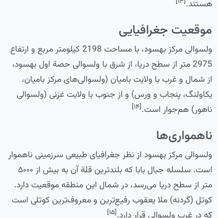
[۱۳]
هستند.
موقعیت جغرافیایی
ولسوالی مرکز بهسود، با مساحت 2198 کیلومتر مربع و ارتفاع
2975 متر از سطح دریا، از شرق با ولسوالی حصة اول بهسود،
از شمال و غرب با ولایت بامیان (ولسوالی‌های مرکز بامیان،
یکاولنگ، پنجاب و ورس) و از جنوب با ولایت غزنی (ولسوالی
[۱۴]
ناهور) هم‌جوار است.
ناهمواری‌ها
ولسوالی مرکز بهسود از نظر جغرافیای طبیعی سرزمینی ناهموار
است. سلسله جبال بابا که بلندترین قلة آن به بیش از ۵۰۰۰
متر از سطح دریا می‌رسد، در شمال این منطقه موقعیت دارد.
کوتل (گردنه) ملا یعقوب رفیع‌ترین و معروف‌ترین کوتلی است
[۱۵]
که در غرب ولسوالی قرار دارد.