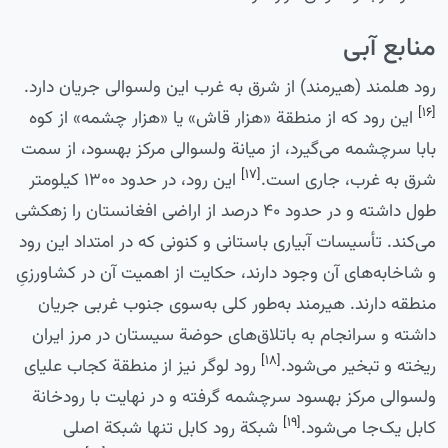
منابع آبی
رود هلمند (هیرمند) از شرق به غرب این ولسوالی جریان دارد.
[۱۶]
این رود که از منطقة «هزار قاش» یا «هزار چشمه» از کوه
بابا سرچشمه می‌گیرد، از میانة ولسوالی مرکز بهسود، از سمت
[۱۷]
شرق به غرب، جاری است.
این رود، در حدود ۱۳۰۰ کیلومتر
طول داشته و در حدود ۴۰ درصد از اراضی افغانستان را زهکشی
می‌کند. تأسیسات آبیاری باستانی و کنونی که در امتداد این رود
و شاخابه‌های آن وجود دارند، حکایت از اهمیت آن در کشاورزیِ
منطقه دارند. هیرمند به‌طور کلی به‌سوی جنوب غربی جریان
داشته و سرانجام به باتلاق‌های حوضة سیستان در مرز ایران
[۱۸]
ریخته و تبخیر می‌شود.
رود لوگر نیز از منطقة کجاب علیای
ولسوالی مرکز بهسود سرچشمه گرفته و در نهایت با رودخانة
[۱۹]
کابل یک‌جا می‌شود.
شبکة رود کابل تنها شبکة اصلی