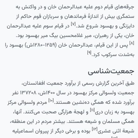
جرقه‌های قیام دوم علیه عبدالرحمان خان و در واکنش به
ستمگری بیش از اندازۀ فرماندهان و سربازان قوم حاکم از
[۷]
دایزنگی و بهسود شروع شد.
در قیام سوم علیه عبدالرحمان
خان، یکی از رهبران، میر غلامحسین بیگ میر بهسود بود.
[۸]
پس از این قیام، عبدالرحمان خان (۱۲۵۹-۱۲۸۰ش) بهسود را
[۹]
به‌شدت سرکوب کرد.
جمعیت‌شناسی
طبق آخرین گزارش رسمی از برآورد جمعیت افغانستان،
جمعیت ولسوالی مرکز بهسود در سال ۱۴۰۰ش، ۱۳۷۲۰۸ نفر
[۱۰]
برآورد شده که همگی ده‌نشین هستند.
مردم ولسوالی مرکز
[۱۱]
بهسود به زبان دری
و لهجة هزارگی صحبت می‌کنند. آنها،
همگی مسلمان و شیعه هستند. بیشتر مردم در این منطقه،
[۱۲]
شیعة اثنی عشری
بوده و برخی دیگر از پیروان اسماعیلیه