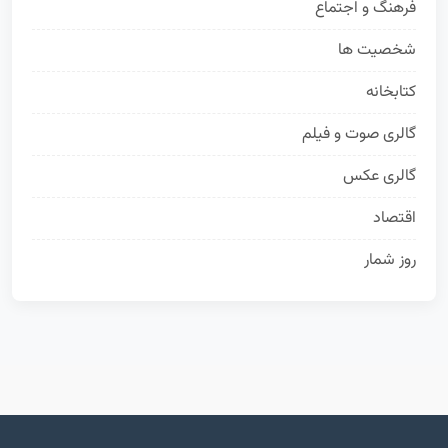
فرهنگ و اجتماع
63
شخصیت ها
50
کتابخانه
35
گالری صوت و فیلم
24
گالری عکس
19
اقتصاد
16
روز شمار
13