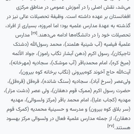
می‌شد، نقش اصلی را در آموزش عمومی در مناطق مرکزی
افغانستان بر عهده داشته است. وظیفة تحصیلات عالی نیز در
گذشته به عهدة مدارس علمیه بود؛ اما امروزه، بسیاری از افراد،
[۲۶]
تحصیلات خود را در دانشگاه‌ها ادامه می‌دهند.
مدارس
علمیۀ فیضیه (آب شینیة هلمند)، محمد رسول‌الله (دشتک
تاجیکان)، رسول اکرم (دهن آبشار تگاب راموز)، جواد الأئمه
(میخ کره)، امام محمدباقر (آب موشک)، سجادیه (مهرخانه)،
آیت‌الله حاج آخوند کوه‌بیرونی (تگاب برخانه کوه بیرون)،
ولی‌عصر (سرخ آباد)، سجادیه (سنگ شانده)، قره‌قل (قره‌قل)،
حضرت رسول اکرم (ممرک قوم دهقان)، ولی عصر (دشت مزار)،
مهدیه (کجاب علیا)، امام محمد باقر (مرکز ولسوالی)،‌ مهدیه
(سر بلاق کوه بیرون) و مدرسه و حسینیة محمدیه (کمرک قوم
دهقان)، از جمله مدارس علمیة فعال در ولسوالی مرکز بهسود
[۲۷]
هستند.