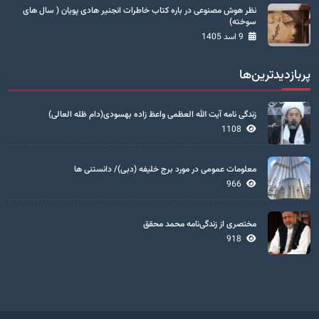
نظر هوش مصنوعی در باره کتاب خاطرات انجنیر هادی پویان ( سال های
سوخته)
9 اسد 1405
پربازدیدترین‌ها
زندگی نامه آیت الله العظمی واعظ زاده بهسودی(دام ظله العالی)
1108
معلومات عمومی در مورد برج خلیفه (دبی)/ دانستنی ها
966
مختصری از زندگی‌نامه محمد محقق
918