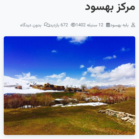
مرکز بهسود
بابه بهسود
12 سنبله 1402
672 بازدید
بدون دیدگاه