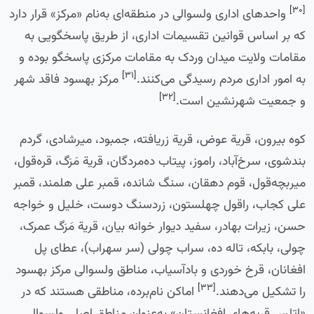
[۳۰]
واحدهای اداری ولسوالی در منطقه‌ای به‌نام «مرکز» قرار دارد
که بر اساس قوانین تقسیمات اداری، از طریق پاسخگویی به
مقامات ولایت میدان‌ وردک به مقامات مرکزی پاسخگو بوده و
[۳۱]
به امور اداری مردم رسیدگی می‌کنند.
مرکز بهسود فاقد شهر
[۳۲]
و جمعیت شهرنشین است.
کوه بیرون، قریة عوض، قریة زریافته، جمبود، میرشادی، گردم
بندشوی، سرخ‌آباد، راموز، پیتاب ده‌مردگان، قریة مَرَگ، قره‌قول،
میربچه‌قول، قوم دهقان، سنگ شانده، قمبر علی هلمند، قمبر
علی کجاب، راقول چهلستون، زردسنگ دوست، خلیل و خواجه
حسن، زیرات بهادر، سفید دیوار خوانه بیان، قریة مَرَگ عمرک،
چولی، بابکه، تاله ده، سراب چولی (سر سهراب)، عطای پل
افغانان، قرخ خوردی و بادآسیاب، مناطق ولسوالی مرکز بهسود
[۳۳]
را تشکیل می‌دهند.
اماکن نام‌برده، مناطقی هستند که در
«اتلس قریه‌های افغانستان» به‌عنوان مناطق اصلی ولسوالی