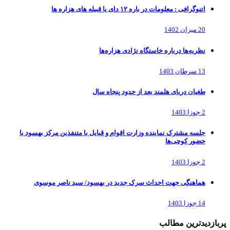
اتنوگرافی : معلومات در باره ١٢ دای یا قبیله های هزاره ها
20 میزان 1402
نظریه‌ها درباره خاستگاه نژادی هزاره‌ها
13 سرطان 1403
طغیان دریای هلمند بعد از حدود پنجاه سال
2 جوزا 1403
جلسه مشترک نماینده وزارت اقوام و قبایل با متنفذین مرکز بهسود با
حضور کوچی‌ها
2 جوزا 1403
هماهنگی جهت احداث سرک جدید در بهسود/ سید ناصر موسوی
14 جوزا 1403
پربازدیدترین مطالب