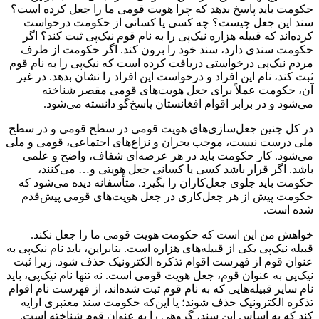
حکومت باید پاسخ بدهد که چرا هویت قومی ما را جعل کرده است؟
سند این جعل چیست؟ چه کسی یا کسانی از حکومت درخواست
کرده‌اند که قبیله هزاره‌ نیک‌پی را به نام قوم نیک‌پی ثبت کند؟ اگر
حکومت سندی دارد، سند خود را برون کند. اگر حکومت از طرف
مردم نیک‌پی درخواستی دریافت کرده است‌ که نیک‌پی را به نام قوم
ثبت کند، نام این افراد و درخواست این افراد را نشان بدهد. در غیر
آن، حکومت عملاً برای جعل هویت‌های قومی مقصر شناخته
می‌شود و در برابر اقوام افغانستان پاسخ‌گو دانسته می‌شود.
در کل چنین جعل‌سازی‌های هویت قومی در سطح قومی و در سطح
ملی درست نیست، موجب بحران و نزاع‌های اجتماعی، قومی و ملی
می‌شود. کار حکومت باید در هر عرصه‌ای شفاف، واضح و علمی
باشد. اگر قرار باشد کسی یا کسانی جعل هویتی و… می‌کنند،
حکومت باید جلوی جعل‌کاران را بگیرد. متأسفانه دیده می‌شود که
حکومت پیش از هر جعل‌کاری در جعل هویت‌های قومی پیش‌قدم
شده است.
خواهش من این است‌ که حکومت هویت قومی ما را جعل نکند.
قبیله نیک‌پی یکی از قبیله‌های هزاره است. بنابراین، باید نام نیک‌پی به‌
عنوان قوم از فهرست اقوام تذکره‌ الکترونیک حذف شود. زیرا ثبت
نیک‌پی به‌ عنوان قوم، جعل هویت قومی است. نه تنها نام نیک‌پی، باید
نام سایر قبیله‌هایی‌ که به نام قوم ثبت شده‌اند، از فهرست نام اقوام
تذکره‌ الکترونیک حذف شوند؛ یا این‌که حکومت سند معتبری ارایه
کند که به اساس این سند، گروهی را به‌ عنوان قوم شناخته است.