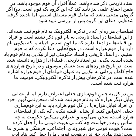
اسناد تاریخی ذکر شده باشد، عملاً افراد آن قوم موجود باشد، در
ضمن اجماع علمی نیز تأیید کند که این گروه یک قوم است. دو) اگر
گروهی مدعی باشد که ما یک قوم مستقل استیم، اما نادیده گرفته
شده‌ایم. ادعای این گروه پس از بررسی تأیید شود.
قبیله‌های هزاره‌ای ‌که در تذکره‌ الکترونیک به نام قوم ثبت شده‌اند،
از این قبیله‌ها در اسناد تاریخی به نام قوم ذکر نشده است و افراد
این قبیله‌ها نیز ادعا ندارند که ما قوم استیم. قبیله‌ ما که نیک‌پی نام
دارد و از قوم هزاره است، در هیچ‌کجایی ادعا نکرده‌ که ما قوم
استیم. در اسناد تاریخی و اسناد حکومتی نیز از نیک‌پی به نام قوم یاد
نشده است. نیک‌پی در اسناد تاریخی، قبیله‌ای از هزاره دانسته شده
است. در تاریخ هزاره‌‌های سید عسکر موسوی و در تاریخ هزاره‌های
حاج کاظم یزدانی به نیک‌پی به عنوان قبیله‌ای از قوم هزاره اشاره
شده است. در تذکره‌های پیش از تذکره‌ الکترونیکی، قومیت ما
هزاره ثبت شده است.
من در کل به چنین قوم‌سازی جعلی اعتراض دارم. اما از نشانی
قبایل دیگر هزاره که به نام قوم ثبت شده‌اند، سخن نمی‌گویم، خود
آن افراد قبایل هزاره یا در کل قوم هزاره باید به این قوم‌سازی
جعلی اعتراض کنند. از نشانی قبیله‌ نیک‌پی که یکی از قبیله‌های
هزاره است، سخن می‌گویم و اعتراض می‌کنم: حکومت به چه
اساس و به درخواست چه کسانی هویت قومی ما را جعل کرده
است؟ هویت قومی حق شهروندی، اجتماعی، فرهنگی و بشری ما
است؛ هیچ نهادی حق ندارد هویت قومی ما را جعل کند. بنابراین،