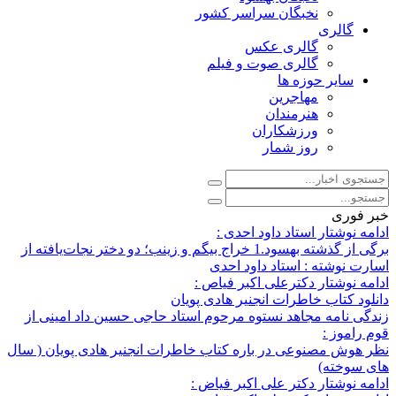
نخبگان سراسر کشور
گالری
گالری عکس
گالری صوت و فیلم
سایر حوزه ها
مهاجرین
هنرمندان
ورزشکاران
روز شمار
خبر فوری
ادامه نوشتار استاد داود احدی :
برگی از گذشته بهسود.1 خراج بیگم و زینب؛ دو دختر نجات‌یافته از
اسارت نوشته : استاد داود احدی
ادامه نوشتار دکترعلی اکبر فیاص :
دانلود کتاب خاطرات انجنیر هادی پویان
زندگی نامه مجاهد نستوه مرحوم استاد حاجی حسین داد امینی از
قوم راموز :
نظر هوش مصنوعی در باره کتاب خاطرات انجنیر هادی پویان ( سال
های سوخته)
ادامه نوشتار دکتر علی اکبر فیاض :