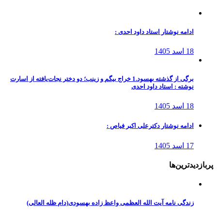
ادامه نوشتار استاد داود احدی :
18 اسد 1405
برگی از گذشته بهسود.1 خراج بیگم و زینب؛ دو دختر نجات‌یافته از اسارت
نوشته : استاد داود احدی
18 اسد 1405
ادامه نوشتار دکترعلی اکبر فیاص :
17 اسد 1405
پربازدیدترین‌ها
زندگی نامه آیت الله العظمی واعظ زاده بهسودی(دام ظله العالی)