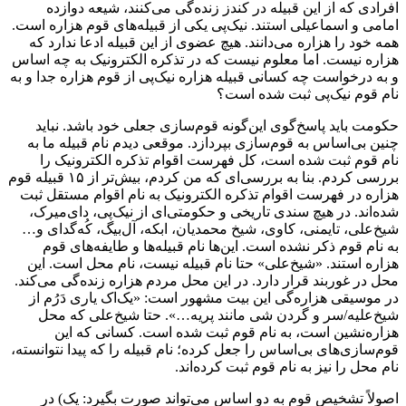
افرادی ‌که از این قبیله در کندز زنده‌گی می‌کنند، شیعه‌ دوازده
امامی و اسماعیلی استند. نیک‌پی یکی از قبیله‌های قوم هزاره است.
همه خود را هزاره می‌دانند. هیچ عضوی از این قبیله ادعا ندارد که
هزاره نیست. اما معلوم نیست‌ که در تذکره الکترونیک به چه اساس
و به درخواست چه کسانی قبیله‌ هزاره نیک‌پی از قوم هزاره جدا و به
نام قوم نیک‌پی ثبت شده است؟
حکومت باید پاسخ‌گوی این‌گونه قوم‌سازی جعلی خود باشد. نباید
چنین بی‌اساس به قوم‌سازی بپردازد. موقعی دیدم نام قبیله ما به
نام قوم ثبت شده است، کل فهرست اقوام تذکره الکترونیک را
بررسی کردم. بنا به بررسی‌ای‌ که من کردم، بیش‌تر از ۱۵ قبیله قوم
هزاره در فهرست اقوام تذکره الکترونیک به نام اقوام مستقل ثبت
شده‌اند. در هیچ سندی تاریخی و حکومتی‌ای از نیک‌پی، دای‌میرک،
شیخ‌علی، تایمنی، کاوی، شیخ محمدیان، ابکه، آل‌بیگ، کُه‌گدای و…
به نام قوم ذکر نشده است. این‌ها نام قبیله‌ها و طایفه‌های قوم
هزاره استند. «شیخ‌علی» حتا نام قبیله نیست، نام محل است. این
محل در غوربند قرار دارد. در این محل مردم هزاره زنده‌گی می‌کند.
در موسیقی هزاره‌گی این بیت مشهور است: «یک‌اک یاری دَرُم از
شیخ‌علیه/سر و گردن شی مانند پریه…». حتا شیخ‌علی که محل
هزاره‌نشین است، به نام قوم ثبت شده است. کسانی‌ که این
قوم‌سازی‌های بی‌اساس را جعل کرده‌؛ نام قبیله را که پیدا نتوانسته‌،
نام محل را نیز به نام قوم ثبت کرده‌اند.
اصولاً تشخیص قوم به دو اساس می‌تواند صورت بگیرد: یک) در