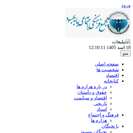
ورود
18 اسد 1405
12:10:11
منو
صفحه اصلی
شخصیت ها
اقتصاد
کتابخانه
در باره هزاره ها
حقوق و داستان
اقتصاد و سیاست
تاریخی
اسناد
فرهنگ و اجتماع
هزاره ها
با نخبگان
نخبگان بهسود