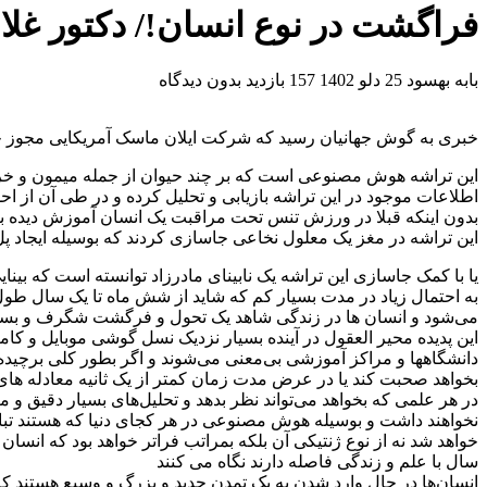
فراگشت در نوع انسان!/ دکتور غلا
بابه بهسود
25 دلو 1402
157 بازدید
بدون دیدگاه
خبری به گوش جهانیان رسید که شرکت ایلان ماسک آمریکایی مجوز جاس
این تراشه‌ هوش مصنوعی است که بر چند حیوان از جمله میمون و خر
اطلاعات موجود در این تراشه بازیابی و تحلیل کرده و در طی آن از اح
بدون اینکه قبلا در ورزش تنس تحت مراقبت یک انسان آموزش دیده باش
این تراشه در مغز یک معلول نخاعی جاسازی کردند که بوسیله ایجاد پل 
یا با کمک جاسازی این تراشه یک نابینای مادر‌زاد توانسته است که بینای
به احتمال زیاد در مدت بسیار کم که شاید از شش ماه تا یک سال طول 
می‌شود و انسان ها در زندگی شاهد یک تحول و فرگشت شگرف و بسیار مهم 
این پدیده محیر العقول در آینده بسیار نزدیک نسل گوشی موبایل و ک
دانشگاهها و مراکز آموزشی بی‌معنی می‌شوند و اگر بطور کلی برچیده
بخواهد صحبت کند یا در عرض مدت زمان کمتر از یک ثانیه معادله های پ
در هر علمی که بخواهد می‌تواند نظر بدهد و تحلیل‌های بسیار دقیق و 
نخواهند داشت و بوسیله هوش مصنوعی در هر کجای دنیا که هستند تبادل
خواهد شد نه از نوع ژنتیکی آن بلکه بمراتب فراتر خواهد بود که انسا
سال با علم و زندگی فاصله دارند نگاه می کنند
انسان‌ها در حال وارد شدن به یک تمدن جدید و بزرگ و وسیع هستند که