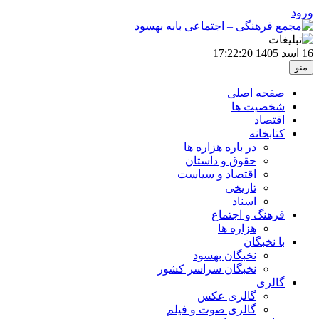
ورود
16 اسد 1405
17:22:20
منو
صفحه اصلی
شخصیت ها
اقتصاد
کتابخانه
در باره هزاره ها
حقوق و داستان
اقتصاد و سیاست
تاریخی
اسناد
فرهنگ و اجتماع
هزاره ها
با نخبگان
نخبگان بهسود
نخبگان سراسر کشور
گالری
گالری عکس
گالری صوت و فیلم