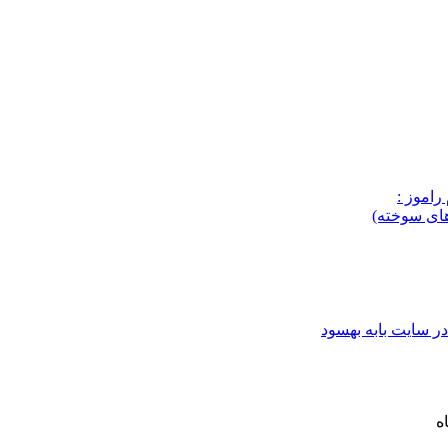
راموز :
های سوخته)
ر سایت بابه بهسود
ه