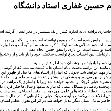
م حسین غفاری استاد دانشگاه
ازی تراشه‌ای به اندازه کمتر از یک میلیمتر در مغز انسان گرفته اس
س آزمایش شده است که میمون توانسته است بزبان انگلیسی دهها بلکه
ساسات خود جملاتی همانند اینکه ” گرسنه هستم” و “به آب و غذا نیاز د
د توانسته است این بازی را بنحو احسن انجام دهد.
ارتباطی بین اعصاب نخاع توانست سلامتی خود را باز یابد و از رختخواب
ی خود را بازیابد و با چشمان خود اطرافش را ببیند.
نکشد این تراشه بدست تمام انسان ها با قیمت مناسب که از گوشی موبا
خواهند شد. تحولی که آنها را از انسان‌های ما قبل از ظهور این پدیده
امپیوتر از بین می‌رود و پزشکی در بیشتر رشته های خود طوری به جلو
 نشوند خیلی کوچک و محدود خواهند شد زیرا با جاسازی یک تراشه در مغ
یچیده ریاضی و مسائل علمی که نیاز به ماهها و سال ها فکر کردن دارند
مصون از خطا از یافته های علمی می دهد. در چنین اوضاعی انسان ها دی
 اطلاعات می‌کنند. در آینده نزدیک خیلی از کارهایی که در حال حاضر 
ن حاضر به یک انسان دیگر تبدیل خواهد شد در اثر این تحول عظیم انسان
 در این تمدن خیلی از چیزهایی که ما در حال حاضر داریم ازبین خواهن