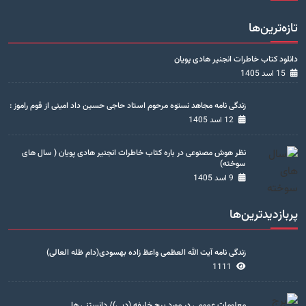
تازه‌ترین‌ها
دانلود کتاب خاطرات انجنیر هادی پویان
15 اسد 1405
زندگی نامه مجاهد نستوه مرحوم استاد حاجی حسین داد امینی از قوم راموز :
12 اسد 1405
نظر هوش مصنوعی در باره کتاب خاطرات انجنیر هادی پویان ( سال های
سوخته)
9 اسد 1405
پربازدیدترین‌ها
زندگی نامه آیت الله العظمی واعظ زاده بهسودی(دام ظله العالی)
1111
معلومات عمومی در مورد برج خلیفه (دبی)/ دانستنی ها