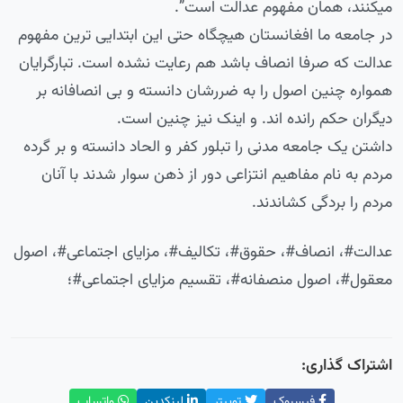
میکنند، همان مفهوم عدالت است”.
در جامعه ما افغانستان هیچگاه حتی این ابتدایی ترین مفهوم
عدالت که صرفا انصاف باشد هم رعایت نشده است. تبارگرایان
همواره چنین اصول را به ضررشان دانسته و بی انصافانه بر
دیگران حکم رانده اند. و اینک نیز چنین است.
داشتن یک جامعه مدنی را تبلور کفر و الحاد دانسته و بر گرده
مردم به نام مفاهیم انتزاعی دور از ذهن سوار شدند با آنان
مردم را بردگی کشاندند.
عدالت#، انصاف#، حقوق#، تکالیف#، مزایای اجتماعی#، اصول
معقول#، اصول منصفانه#، تقسیم مزایای اجتماعی#؛
اشتراک گذاری:
فیسبوک
توییتر
لینکدین
واتساپ