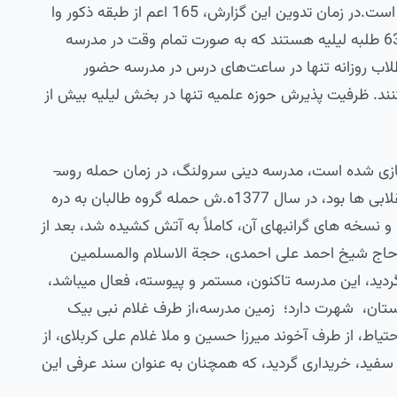
بوده و مبلغین را به مناطق دور دست اعزام نموده است.در زمان تدوین این گزارش، 165 اعم از طبقه ذکور وا
ناث طلبه در مدرسه مشغول تحصیل می‌باشند و 63 طلبه لیلیه هستند که به صورت تمام وقت در مدرسه
می‌باشند. طلاب روزانه تنها در ساعت‌های درس در مدرسه حضور
کنند. ظرفیت پذیرش حوزه علمیه تنها در بخش لیلیه بیش از
ساختمان این مدرسه، چهار بار، تغییر کرده و نوسازی شده است، مدرسه دینی سرولنگ، در زمان حمله روس­
ها، در افغانستان، سد مستحکم برای حمایت از انقلابی ها بود، در سال 1377ه.ش حمله گروه طالبان به دره
و نسخه های گرانبهای آن، کاملاً به آتش کشیده شد، بعد از
اج شیخ احمد علی احمدی، حجة الاسلام والمسلمین
د، این مدرسه تاکنون، مستمر و پیوسته، فعال می­باشد،
ستان، شهرت دارد؛ زمین مدرسه،از طرف غلام نبی بیک
اط، از طرف آخوند میرزا حسین و ملا غلام علی کربلای، از
زبیک به مبلغ«450» روپیه پول سفید، خریداری گردید، که همچنان به عنوان سند عرفی این