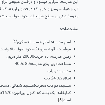
این مدرسه، سرازیر می­شود و درختان میوه­ی فرا
آب و هوا، سرسبز و خرم، که در فصول اربعه، کامل
مدرسة دینی در سطح هزارجات ودره صوف می­باشد
مشخصات:
(ع)
اسم مدرسه: امام حسن العسکری
موقعیت: قریه سرولنگ- دره صوف بالا ولایت
زمین مدرسه: ده جریب20000 متر مربع.
مساحت: زیر بنای مدرسه:400x 80
مدرس: دو باب
اطاق ها: 24 باب
مسجد: دو باب محراب(مسجد شمالی، مسجد
کتا
است
[5]
.