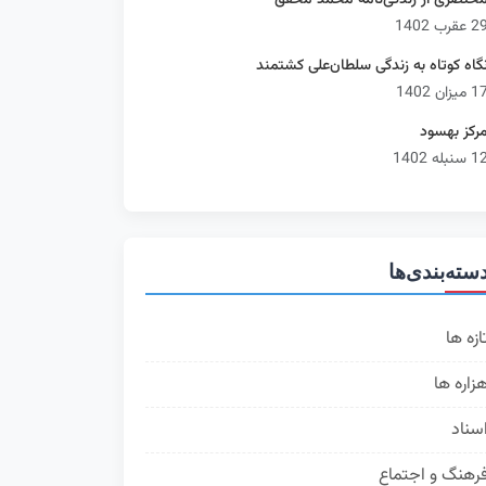
ختصری از زندگی‌نامه محمد محقق
 عقرب 1402
گاه کوتاه به زندگی سلطان‌علی کشتمند
 میزان 1402
رکز بهسود
 سنبله 1402
سته‌بندی‌ها
ازه ها
314
زاره ها
168
سناد
74
رهنگ و اجتماع
63