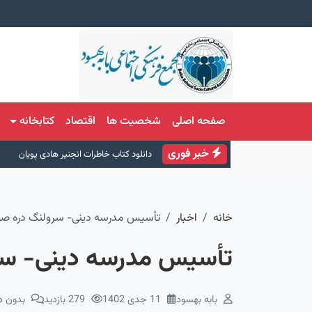
صفحه اصلی
شخصیت ها
اقتصاد
کتابخانه
خبر فوری
دانلود کتاب خاطرات انجنیر هادی پویان
خانه
اخبار
تأسیس مدرسه دینی- سرولنگ دره ص
تأسیس مدرسه دینی- س
بابه بهسود
11 جدی 1402
279 بازدید
بدون دی