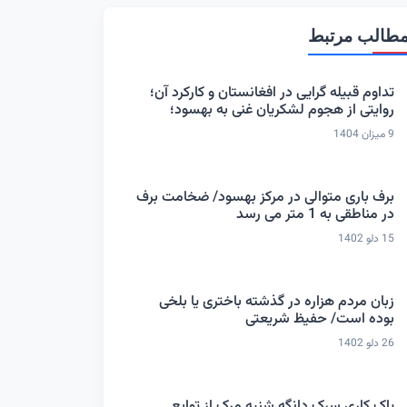
طالب مرتبط
تداوم قبیله گرایی در افغانستان و کارکرد آن؛
روایتی از هجوم لشکریان غنی به بهسود؛
9 میزان 1404
برف باری متوالی در مرکز بهسود/ ضخامت برف
در مناطقی به 1 متر می رسد
15 دلو 1402
زبان مردم هزاره در گذشته باختری یا بلخی
بوده است/ حفیظ شریعتی
26 دلو 1402
پاک کاری سرک دانگه شنیه مرک از توابع