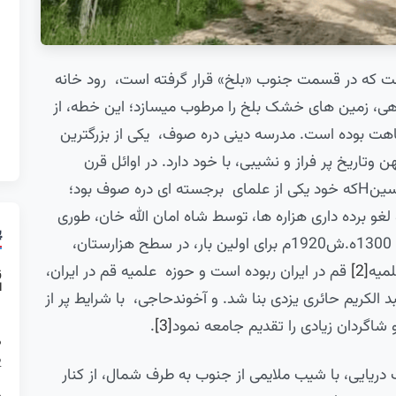
که در قسمت جنوب «بلخ» قرار گرفته است، رود خانه
ی، زمین های خشک بلخ را مرطوب می­سازد؛ این خطه، از
قاهت بوده است. مدرسه دینی دره صوف، یکی از بزرگ­ترین
اریخ پر فراز و نشیبی، با خود دارد. در اوائل قرن
بیستم، توسط حضرت آیت الله حاج شیخ میرزا حسینHکه خود یکی از علمای برجسته ای دره صوف بود؛
غو برده داری هزاره ها، توسط شاه امان الله خان، طوری
پ
رسمی در دره صوف ترکستان زمین آن روز، در سال 1300ه.ش1920م برای اولین بار، در سطح هزارستان،
لمیه
[2]
قم در ایران ربوده است و حوزه علمیه قم در ایران،
ز
ا
الله شیخ عبد الکریم حائری یزدی بنا شد. و آخوندحاجی، با شرایط پر از
21
شاگردان زیادی را تقدیم جامعه نمود
[3]
.
م
12
دریایی، با شیب ملایمی از جنوب به طرف شمال، از کنار