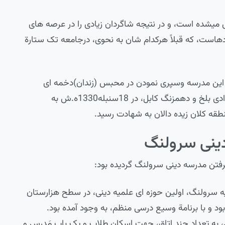
می­شده است، و در نتیجه شاگردان زیادی را در عرصه های
ه­است، که قبلاً هرکدام شان به نحوی، درجامعه تک ستارة
 این مدرسه وسپری نمودن در محبس (زندان)دخمه ای
مخوف ستم شاهی، به مدت چهارده سال، در دهدادی بلخ و دهمزنگ کابل، در 18سنبله1330ه.ش به
قه کلان زیده دالان به شهادت رسید.
دینی سرولنگ
فتن مدرسه دینی سرولنگ گردیده بود:
یه سرولنگ، اولین حوزه ای علمیه دینی، در سطح هزارستان
د و با برنامة وسیع درسی منظم، به وجود آمده بود.
، به تعداد چند اتاق، جهت اسکان طلاب و یک باب مَدرس و