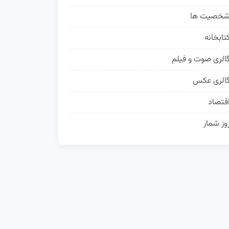
خصیت ها
50
تابخانه
35
الری صوت و فیلم
24
الری عکس
19
قتصاد
16
وز شمار
13