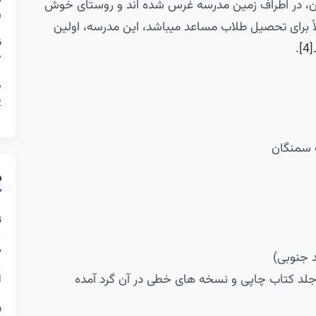
م
وان، در اطراف زمین مدرسه غرس شده اند و روستای خوش
29
اً برای تحصیل طلاب مساعد می­باشد، این مدرسه، اولین
ن
.
[4]
17
م
12
 سمنگان
د
ت
ه
 جنوبی)
بخانه: یک باب، که اکنون پیرامون«1670»جلد کتاب چاپی و نسخه های خطی در آن گرد آمده
ا
ف