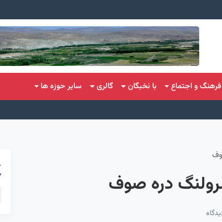
فرهنگ و اجتماع
با نخبگان
گالری
سایر حوزه ها
وف
ج
رولنگ دره صوف
دگاه