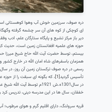
دره صوف، سرزمین خوش آب وهوا کوهستانی است 
ای کوچکی از کوه های آن سر چشمه گرفته وگه­گاه
دیر باز مرکز تشیع و پایگاه ستارگان علم، ادب وف
حوزه های علمیه افغانستان زمین است، حدیث کهن وت
همزمان باسفرهای شاه امان الله در خارج کشور و ل
تأسیس گردید
[1]
، که بگونه ای سبقت را از حوزه ع
در سال1301ه.ش 1921م توسط آیت 
خفقان، سال ها در این مدرسه دینی، تدریس کرد و 
قریه سرولنگ، دارای اقلیم گرم و هوای مرطوب؛ آب 