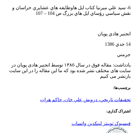
6- سيد علي ميرنيا كتاب ايل هاوطايفه هاي عشايري خراسان و
نقش سياسي رؤساي ايل هاي بزرگ ص 104 – 107
انجنير هادي پويان
14 جدي 1386
جرمني
یادداشت: مقاله فوق در سال ۱۳۸6 توسط انجنیر هادی پویان در
سایت های مختلف نشر شده بود که ما این مقاله را در این سایت
بازنشر می کنیم
برچسب‌ها:
تحقيقات تاريخي، درويش علي خان، حاكم هراتِ
اشتراک گذاری:
فیسبوک
توییتر
لینکدین
واتساپ