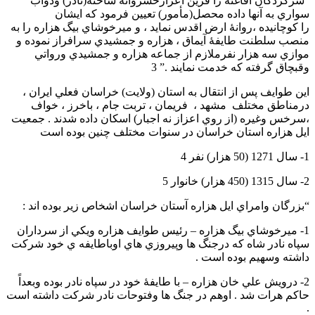
“سركردگان افاغنه را قرين اعزازخسروانه ساخته(نادر) ودواب
سواري به آنها داده محصل(مأمور) تعيين فرمود كه ايشان
را كوچانيده ،روانۀ ارض اقدس نمايد ، و ميرخوشاي بيگ هزاره را به
منصب سلطنت طايفۀ آيماق ، هزاره و جمشيدي سرافراز نموده و
موازي سه هزار نفرملازم از جماعه هزاره و جمشيدي ورواتي
وقبچاق گرفته كه خدمت نمايند .” 3
اين طوايف پس از انتقال به استان (ولايت) خراسان فعلي ايران ،
درمناطق مختلف مشهد ، فريمان ، تربت جام ، باخرز ، خواف
،سرخس وغيره (از روي اعزاز نه اجبار) اسكان داده شدند . جمعيت
ايل هزاره استان خراسان در سنوات مختلف چنين بوده است
1- سال 1271 (50 هزار) نفر 4
2- سال 1315 (450 هزار) خانوار 5
“بزرگان وامراي ايل هزاره آستان خراسان اشخاص زير بوده اند :
1- ميرخوشاي بيگ هزاره – رئيس طوايف هزاره ويكي از سرداران
سپاه نادر شاه كه درجنگ ها وپيروزي هاي اوباطايفه ي خود شركت
داشته وسهيم بوده است .
2- درويش علي خان هزاره – با طايفۀ خود در سپاه نادر بوده وبعداً
حاكم هرات شد . اوهم در جنگ ها وفتوحات نادر شركت داشته است
.