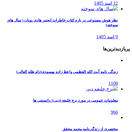
12 اسد 1405
نظر هوش مصنوعی در باره کتاب خاطرات انجنیر هادی پویان ( سال های
سوخته)
9 اسد 1405
پربازدیدترین‌ها
زندگی نامه آیت الله العظمی واعظ زاده بهسودی(دام ظله العالی)
1108
معلومات عمومی در مورد برج خلیفه (دبی)/ دانستنی ها
966
مختصری از زندگی‌نامه محمد محقق