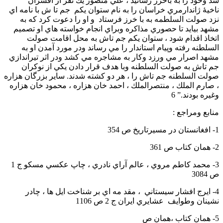
شد وخود را به باخرز رسانيد ، علي منصور يك نفر از افسران
ناخيۀ ژاندارمري خراسان را به نام ستوان يكم جم تا ش با نامه اي
نزد صولت السلطمه به با خرز فرستاد و او را دعوت كرد كه به
مشهد بيايد تا حصوري مذاكره وبراي انجام خواسته هاي او تصميم
اتخاذ اقدام شود ، ستوان يكم جم تاش به محل اقامت صولت
السلطنه رفته وپيام استاندار را مي رساند ودر مورد آمدن او به
مشهد اصرار مي ورزد وكار به مشاجره مي كشد ودر اثر تيراندازي
جم تاش به صولت السلطنه وبا هدف قرار دادن يكي از نوكران
صولت السلطنه جم تاش را ، هر دو كشته شدند. ساير بزرگان هزاره
، صارم الملك ، منتصرالملك ، احمد خان هزاره ، محمود خان هزاره
وغيره بودند.” 6
منابع ومراجع :
1- افغانستان در مسيرتاريخ ص 354
2- همان كتاب ص 361
3- محمد كاطم مروي ، عالم آراي نادري ، چاپ عكسي مسكو ج 1
ص 3084
4- ايرج افشار سيستاني ، مقد مه اي بر شناخت ايل ها ، چادر
نشينان وطوايف عشايري ايران ج 2 ص 1106
5- همان كتاب ،همان ص