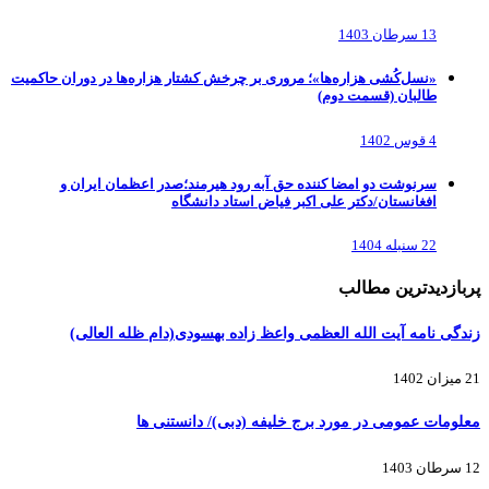
13 سرطان 1403
«نسل‌کُشی هزاره‌ها»؛ مروری بر چرخش کشتار هزاره‌ها در دوران حاکمیت
طالبان (قسمت دوم)
4 قوس 1402
سرنوشت دو امضا کننده حق آبه رود هیرمند؛صدر اعظمان ایران و
افغانستان/دکتر علی اکبر فیاض استاد دانشگاه
22 سنبله 1404
پربازدیدترین مطالب
زندگی نامه آیت الله العظمی واعظ زاده بهسودی(دام ظله العالی)
21 میزان 1402
معلومات عمومی در مورد برج خلیفه (دبی)/ دانستنی ها
12 سرطان 1403