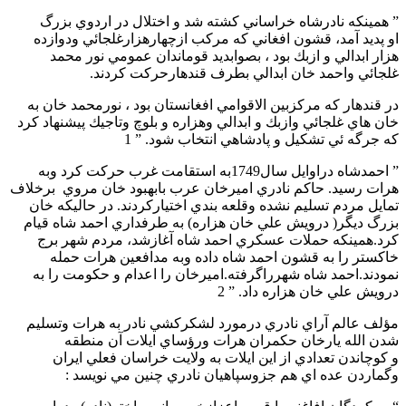
” همينكه نادرشاه خراساني كشته شد و اختلال در اردوي بزرگ
او پديد آمد، قشون افغاني كه مركب ازچهارهزارغلجائي ودوازده
هزار ابدالي و ازبك بود ، بصوابديد قوماندان عمومي نور محمد
غلجائي واحمد خان ابدالي بطرف قندهارحركت كردند.
در قندهار كه مركزبين الاقوامي افغانستان بود ، نورمحمد خان به
خان هاي غلجائي وازبك و ابدالي وهزاره و بلوچ وتاجيك پيشنهاد كرد
كه جرگه ئي تشكيل و پادشاهي انتخاب شود. ” 1
” احمدشاه دراوايل سال1749به استقامت غرب حركت كرد وبه
هرات رسيد. حاكم نادري اميرخان عرب بابهبود خان مروي برخلاف
تمايل مردم تسليم نشده وقلعه بندي اختياركردند. در حاليكه خان
بزرگ ديگر( درويش علي خان هزاره) به طرفداري احمد شاه قيام
كرد.همينكه حملات عسكري احمد شاه آغازشد، مردم شهر برج
خاكستر را به قشون احمد شاه داده وبه مدافعين هرات حمله
نمودند.احمد شاه شهرراگرفته.اميرخان را اعدام و حكومت را به
درويش علي خان هزاره داد. ” 2
مؤلف عالم آراي نادري درمورد لشكركشي نادر به هرات وتسليم
شدن الله يارخان حكمران هرات ورؤساي ايلات آن منطقه
و كوچاندن تعدادي از اين ايلات به ولايت خراسان فعلي ايران
وگماردن عده اي هم جزوسپاهيان نادري چنين مي نويسد :