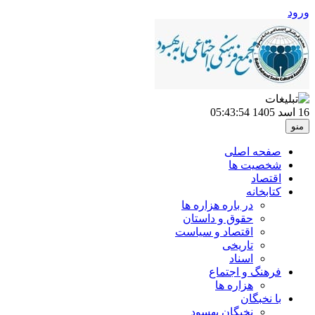
ورود
16 اسد 1405
05:43:54
منو
صفحه اصلی
شخصیت ها
اقتصاد
کتابخانه
در باره هزاره ها
حقوق و داستان
اقتصاد و سیاست
تاریخی
اسناد
فرهنگ و اجتماع
هزاره ها
با نخبگان
نخبگان بهسود