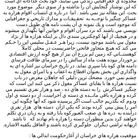
محدوده ي جغرافيايي زندگي مي نمايند، خود بحث جداگانه اي است
كه اين نوشتار گنجايش آن را نداشته و از سوي ديگر موضوع مورد
بحث اين مقاله نيز نمي باشد . اما در باره ي انتساب اقوام هزاره به
عساكر چنگيز با توجــه به تحقـيقـات و مدارك تاريخي و جغرافيايي
كه موجود است و يك نمونه ي آن پشت نامه هاي طويل دست
نويسي مي باشند كه نزد سران اقوام و خوانين آنها نگهداري ميشوند
و در هيچيك از آنها كوچكترين سندي دال بر اينكه هزاره ها از نژاد
مغول مي باشند موجود نيست، زيرا هـر عـقـل سليمي اين را حـكم
مي كند كه هيـچ متجاوز فاتحي حاضرنيست در محلي كاملاً
كوهستــاني كه زمين لم يزرع آن نيز از هيچ گونه ارزش اقتصادي
برخوردار نبوده هفت ماه از سالش را در سرماي طاقت فرساي
دامنه هاي كوه بابا سپري نمايد. در تاريخ خراسان نيز اشاره اي به
واگذاري اين بخش بعنوان اقطاع به اعقاب و يا امراي مغول به
چشم نمي خورد. مضحك ترين دليلي كه جاهلان مغرض در باب
نسبت هزاره ها با بقاياي عساكر مغول ذكر مي كنند اين است كه
چنگيز عساكرش را به دسته هاي ده ، صد و هزار نفري تقسيم مي
كرده و هزاره باقي مانــده ي دسته ي آخراست، از دو دسته ي اول
ودوم كه بگذريم جالب است اگر پرسيده شود كه آنها چگونه اين
امر را پيش بيني كرده بودند كه يكي ازآن دسته هاي هزار نفري
درآينده به دره ها ي صعب العبوركوه بابا رفته و به زبان دري تكلم
خواهند كرد بدين منظورآن دسته را هزاره نام نهادند كه تا باشد
ازبهانه تراشي ديگران جلوگيري كرده باشند.و العاقل يكفيه الاشاره.
موقعيت هزاره هاي خراسان از آغازحكومت ابدالي ها :