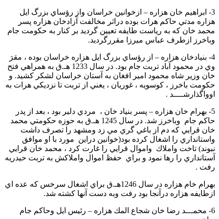
3- ابراهيم خان هزاره – ازخوانين خراسان واز رؤساي بزرگ ايل
هزاره مدتي حاكم هرات بوده دراثر مخالفت آزادخان هزاره پسر
محمد خان كه به رياست طايفه تعيين گرديد بر كنار به حكومت جام
وباخرز ازطرف عباس ميرزا مقررگرديد.
4- بنيادخان هزاره – از رؤساي بزرگ ايل هزاره خراسان بوده ، مقرَ
وي در محمود آباد تربت جام بود. در سال 1233 هـ.ق به همراهي فتح
خان وزير شاه محمود امير افغان به آستان خراسان لشكر كشيد. و
حكومت باخرز ، كوسويه ، غوريان ، يعني از تربت تا نزديكي هرات به
اوواگذارشــــد .
5- بهرام خان هزاره – پسر بنياد خان ، مردي دلير بود ، بعد از پدر
حاكم جام وباخرز شد. در سال 1245 هـ.ق به حوزه حكومتي محمد
خان قرايي كه دم از باغي گري مي زد ومشهد را تصرف داشت
واستانداري را اشغال كرده بود(خوانين دراين مورد با او موافق
نبوند) تاخت واملاك واموال قرايي را غارت كرد ، محمد خان قرايي
آستانداري را رها نمود و براي حفظ اموال واملاكش به تربت حيدريه
رفت .
بهرام خام هزاره در سال 1246هـ.ق براي اشغال سرخس كه عده اي
ازطايفه هزاره درآنجا بود رفت وبه دست آنها كشته شد.
6- محمـــد رضا خان شجاع المك هزاره – رئيس ايل وحاكم جام