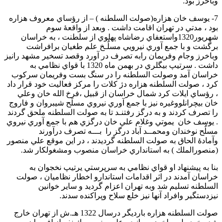
وباخرز بود.
7- يوسف خان هزاره(صولت السلطنه ) – از رؤساي معروف هزاره
بود ، مدتي در تهران اقامت داشت . وبعد از واقعۀ سوم
شهريور1320واستعفاي رضاشاه پهلوي از سلطنت ، به خراسان
برگشت و با جمع آوري نيرويي مسلٌـخ علم طغيان برافراشت
وباخرز وجام وفريمان رابه تصرف در آورد وقصد تسخير مشهد رانيز
داشت . سرتيپ بيگلري در بهمن ماه 1320 با قواي نظامي به
خراسان آمد وصولت السلطنه را در سنگ بست وفريمان سركوب
كرد ، صولت السلطنه هزاره دژ كلات را مركز فعاليت خود قرار داد
، رؤساي ايلات كرد شمال خراسان از قبيل ،فرخ الله خان وعلي
خان بيچرانلووغيره نيز با جمع آوري نيروي مسلَح شيبروان و فاروج
را تصرف كردند و به درگز رفتنـد تا به صولت السلطنه ملحق گردند
. يوسف خان يموتي وغلام علي خان درگزي هم با جمع آوري نيروي
مسلٌح نوخندان ومحمــد آباد درگز را بـــه تصرف درآورند
وآمادۀ الحاق به صولت السلطنه گرديدند ، در اين موقع علي منصور
(منصورالملك ) به استانداري خراسان منصوب ومشغولكار شد.
بنا به پيشنهاد او قواي نظامي به سرپرستي يرتيپ نخجوان به
خراسان آمدند در اثر اقدامات استاندارو اخطار نظاميان ، صولت
السلطنه تسليم شد وبه تهران اعزام گرديد و ساير خوانين
نيزدستگير وافراد آنها نيز خلع سلاح وپراكنده سدند.
صولت السلطنه هزاره بارديگر درسال 1322 هـ.ش از تهران خارج