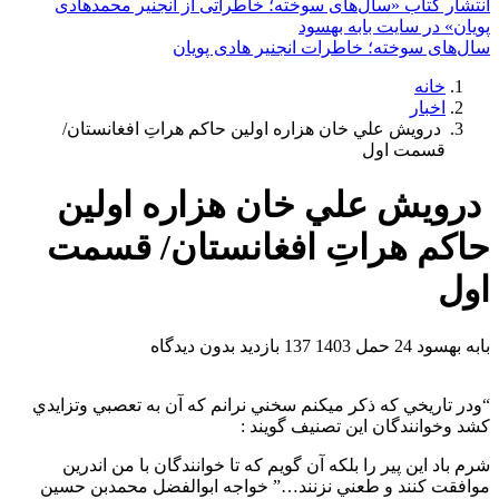
انتشار کتاب «سال‌های سوخته؛ خاطراتی از انجنیر محمدهادی
پویان» در سایت بابه بهسود
سال‌های سوخته؛ خاطرات انجنیر هادی پویان
خانه
اخبار
درويش علي خان هزاره اولين حاكم هراتِ افغانستان/
قسمت اول
درويش علي خان هزاره اولين
حاكم هراتِ افغانستان/ قسمت
اول
بابه بهسود
24 حمل 1403
137 بازدید
بدون دیدگاه
“ودر تاريخي كه ذكر ميكنم سخني نرانم كه آن به تعصبي وتزايدي
كشد وخوانندگان اين تصنيف گويند :
شرم باد اين پير را بلكه آن گويم كه تا خوانندگان با من اندرين
موافقت كنند و طعني نزنند…” خواجه ابوالفضل محمدبن حسين