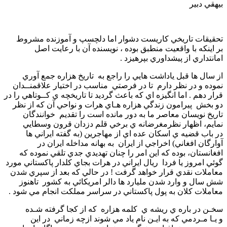
بيهقي دبير
تحقيقات تاريخي كاريست دشوار اما دلچسپ و آموزنده مشروط
بر اينكه با واقعيت منطبق بوده ، نويسنده آن با رعايت اصل
امانتداري از پيشداوري بپرهيزد .
از سال ها قبل ياداشت هايي را راجع به تاريخ هزاره جمع آوري
نموده و در نظر دارم تا در فرصتي مناسب در اختيار علاقمنــدان
قرار دهم . اما انگيزه اي كه باعث گرديد تا تاريخچه ي كــوتاهي را در
دو بخش پيرامون زندگي هزاره هـاي هرات و نواحي آن كه از نظر
تاريخ نويسان معاصر ما به دور مانده است را تقديم خوانندگان
نمايم، اظهار نظرمغرضانه ي برخي قلم دزدان قرون وسطايي
در باب قضيه ي اسكان عده اي از مهاجرين (به گفته ايراني ها
آوارگان افغاني) اخراجي از ايران به بهانه مداخله ايران در
افغانستان، بوده كه اين امر را چنان تهديدي جدي تلقي نموده كه
گوئي امروز يا فردا ريال ايراني در هرات بجاي كلدار پاكستاني مورد
معاملات نقدي قرار خواهد گرفت ! در حالي كه بعد از سپري شدن
شش سال و وارد شدن مليارد ها دالر امريكائي به كشور تاهنوز
معاملات كلان به پول پاكستاني در سراسر مملكت انجام مي شود .
سخـن در باره ي ريشه ي كلمه هزاره كه از كجا گرفته شـده
و يـا مـردمي كه به ايـن نام ياد مي شوند ازچه زماني در اين