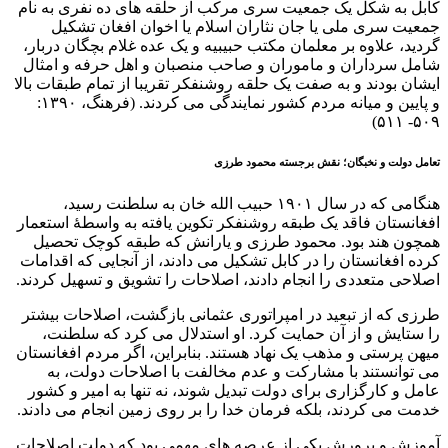
کابل به شکل یک جمعیت سری مرکب از حلقه های ده نفری به نام
جمعیت سری ملی یا جان نثاران اسلام یا اخوان افغان تشکیل
گردید، علاوه بر معلمان مکتب حبیبیه و یک عده غلام بچگان دربار،
شامل سرداران و ماموران و صاحب منصبان و اهل حرفه و امثال
ایشان بودند و به صفت یک حلقه روشنفکر تقریبا از تمام طبقات بالا
و پایین و میانه مردم کشور نمایندگی می کردند. (فرهنگ، ۱۳۹۰:
۵۰۹- ۵۱۱)
تعامل دولت و نخبگان؛ نقش برجسته محمود طرزی
هنگامی که در سال ۱۹۰۱ حبیب الله خان به سلطنت رسید،
افغانستان فاقد یک طبقه روشنفکر تکوین یافته به واسطۀ استعمار
همچون هند بود. محمود طرزی و یارانش که طبقه کوچک تحصیل
کرده افغانستان را در کابل تشکیل می دادند، از آنجایی که اقدامات
اصلاحی متعددی را انجام دادند، اصلاحات را تشویق و تسهیل کردند.
طرزی که از تبعید در امپراتوری عثمانی بازگشت، اصلاحات بیشتر
را ستایش و از آن حمایت کرد. او استدلال می کرد که سلطنت،
میهن پرستی و مذهب یک نهاد هستند. بنابراین، اگر مردم افغانستان
می توانستند با مشارکت و عدم مخالفت با اصلاحات دولت، به
عامل و کارگزاری برای دولت تبدیل شوند، نه تنها به امیر و کشور
خدمت می کردند، بلکه فرمان خدا را بر روی زمین انجام می دادند.
آموزش و پرورش یکی از عرصه های مهمی بود که دولت اصلاحات