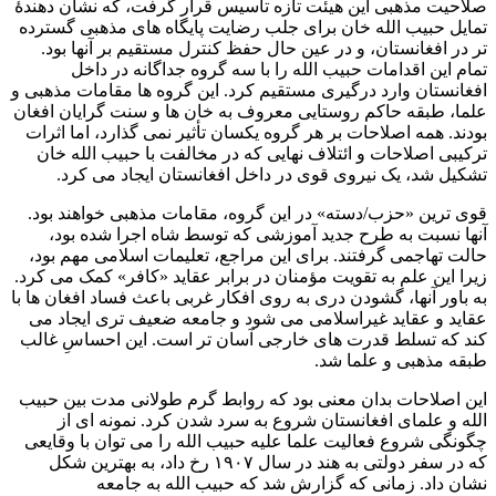
صلاحیت مذهبی این هیئت تازه‌ تاسیس قرار گرفت، که نشان ‌دهندۀ
تمایل حبیب ‌الله خان برای جلب رضایت پایگاه ‌های مذهبی گسترده
‌تر در افغانستان، و در عین حال حفظ کنترل مستقیم بر آنها بود.
تمام این اقدامات حبیب الله را با سه گروه جداگانه در داخل
افغانستان وارد درگیری مستقیم کرد. این گروه ها مقامات مذهبی و
علما، طبقه حاکم روستایی معروف به خان ها و سنت گرایان افغان
بودند. همه اصلاحات بر هر گروه یکسان تأثیر نمی گذارد، اما اثرات
ترکیبی اصلاحات و ائتلاف نهایی که در مخالفت با حبیب الله خان
تشکیل شد، یک نیروی قوی در داخل افغانستان ایجاد می کرد.
قوی ترین «حزب/دسته» در این گروه، مقامات مذهبی خواهند بود.
آنها نسبت به طرح جدید آموزشی که توسط شاه اجرا شده بود،
حالت تهاجمی گرفتند. برای این مراجع، تعلیمات اسلامی مهم بود،
زیرا این علم به تقویت مؤمنان در برابر عقاید «کافر» کمک می کرد.
به باور آنها، گشودن دری به روی افکار غربی باعث فساد افغان ها با
عقاید و عقاید غیراسلامی می شود و جامعه ضعیف تری ایجاد می
کند که تسلط قدرت های خارجی آسان تر است. این احساسِ غالب
طبقه مذهبی و علما شد.
این اصلاحات بدان معنی بود که روابط گرم طولانی مدت بین حبیب
الله و علمای افغانستان شروع به سرد شدن کرد. نمونه ای از
چگونگی شروع فعالیت علما علیه حبیب الله را می توان با وقایعی
که در سفر دولتی به هند در سال ۱۹۰۷ رخ داد، به بهترین شکل
نشان داد. زمانی که گزارش شد که حبیب الله به جامعه