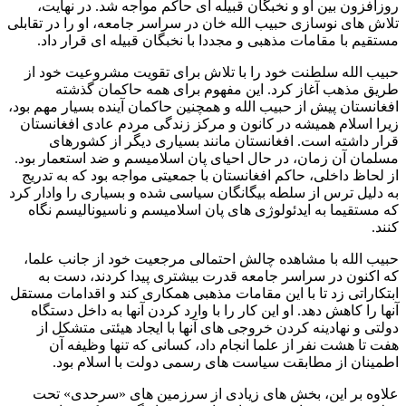
روزافزون بین او و نخبگان قبیله ای حاکم مواجه شد. در نهایت،
تلاش‌ های نوسازی حبیب الله خان در سراسر جامعه، او را در تقابلی
مستقیم با مقامات مذهبی و مجددا با نخبگان قبیله ‌ای قرار داد.
حبیب الله سلطنت خود را با تلاش برای تقویت مشروعیت خود از
طریق مذهب آغاز کرد. این مفهوم برای همه حاکمان گذشته
افغانستان پیش از حبیب الله و همچنین حاکمان آینده بسیار مهم بود،
زیرا اسلام همیشه در کانون و مرکز زندگی مردم عادی افغانستان
قرار داشته است. افغانستان مانند بسیاری دیگر از کشورهای
مسلمان آن زمان، در حال احیای پان اسلامیسم و ضد استعمار بود.
از لحاظ داخلی، حاکم افغانستان با جمعیتی مواجه بود که به تدریج
به دلیل ترس از سلطه بیگانگان سیاسی شده و بسیاری را وادار کرد
که مستقیما به ایدئولوژی های پان اسلامیسم و ناسیونالیسم نگاه
کنند.
حبیب ‌الله با مشاهده چالش احتمالی مرجعیت خود از جانب علما،
که اکنون در سراسر جامعه قدرت بیشتری پیدا ‌کردند، دست به
ابتکاراتی زد تا با این مقامات مذهبی همکاری کند و اقدامات مستقل
آنها را کاهش دهد. او این کار را با وارد کردن آنها به داخل دستگاه
دولتی و نهادینه کردن خروجی های آنها با ایجاد هیئتی متشکل از
هفت تا هشت نفر از علما انجام داد، کسانی که تنها وظیفه آن
اطمینان از مطابقت سیاست های رسمی دولت با اسلام بود.
علاوه بر این، بخش ‌های زیادی از سرزمین ‌های «سرحدی» تحت