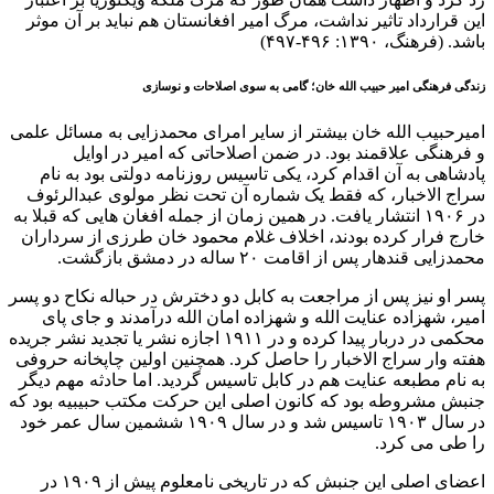
این قرارداد تاثیر نداشت، مرگ امیر افغانستان هم نباید بر آن موثر
باشد. (فرهنگ، ۱۳۹۰: ۴۹۶-۴۹۷)
زندگی فرهنگی امیر حبیب الله خان؛ گامی به سوی اصلاحات و نوسازی
امیرحبیب الله خان بیشتر از سایر امرای محمدزایی به مسائل علمی
و فرهنگی علاقمند بود. در ضمن اصلاحاتی که امیر در اوایل
پادشاهی به آن اقدام کرد، یکی تاسیس روزنامه دولتی بود به نام
سراج الاخبار، که فقط یک شماره آن تحت نظر مولوی عبدالرئوف
در ۱۹۰۶ انتشار یافت. در همین زمان از جمله افغان هایی که قبلا به
خارج فرار کرده بودند، اخلاف غلام محمود خان طرزی از سرداران
محمدزایی قندهار پس از اقامت ۲۰ ساله در دمشق بازگشت.
پسر او نیز پس از مراجعت به کابل دو دخترش در حباله نکاح دو پسر
امیر، شهزاده عنایت الله و شهزاده امان الله درآمدند و جای پای
محکمی در دربار پیدا کرده و در ۱۹۱۱ اجازه نشر یا تجدید نشر جریده
هفته وار سراج الاخبار را حاصل کرد. همچنین اولین چاپخانه حروفی
به نام مطبعه عنایت هم در کابل تاسیس گردید. اما حادثه مهم دیگر
جنبش مشروطه بود که کانون اصلی این حرکت مکتب حبیبیه بود که
در سال ۱۹۰۳ تاسیس شد و در سال ۱۹۰۹ ششمین سال عمر خود
را طی می کرد.
اعضای اصلی این جنبش که در تاریخی نامعلوم پیش از ۱۹۰۹ در