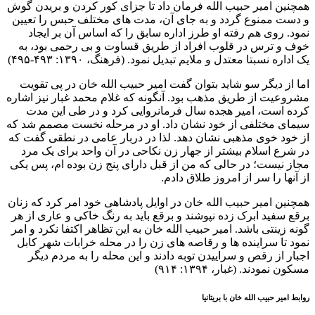
همچنین امیر حبیب الله فرمان داد تا جزای کور کردن و بریدن گوش
و دست ممنوع گردد و به جای آن، مدت های مختلف حبس را تعیین
نمود. روی هم رفته او طرز اداره سابق را که اساس آن بر ایجاد
خوف و ترس در قلوب افراد از طریق قساوت و بی رحمی بود، به
یک اداره نسبتا معتدل و ملایم تبدیل نمود. (فرهنگ، ۱۳۹۰: ۴۹۳-۴۹۵)
اما از دیگر سو شاید بتوان گفت امیر حبیب الله خان در پی تقویت
مشروعیت از طریق مذهب بود. آنگونه که غلام محمد غبار نیز اشاره
کرده است، امیر هجده سال فرمانروایی کرد و در طی این مدت
سیمای مختلفی از خود نشان داد. او در مرحله نخست مصمم شد که
از خود خوی مذهبی نشان دهد. لذا در دربار عامی در نطقی گفت که
در شرع اسلام بیشتر از جهار زن نکاحی در آن واحد برای یک مرد
مجاز نیست؛ در حالی که من از قبل دارای پنج زن بوده ام، پس یکی
از آنها را سر از امروز طلاق دادم.
همچنین امیر حبیب الله خان در اوایل پادشاهی خود امر کرد که زنان
برقع سفید ابرک زده نپوشند و برقع باید به رنگ خاکی و عاری از هر
گونه زینتی باشد. امیر حبیب الله خان به این تظاهر اکتفا نکرد و امر
نمود تا سراینده ها و رقاصه های زن را در محله خرابات شهر کابل
اجبار از رقص و سراییدن توبه دادند و این محله را به مردم دیگر
مسکون نمودند. (غبار، ۱۳۹۴: ۹۱۴)
روابط امیر حبیب الله خان با بریتانیا