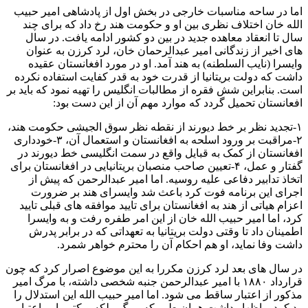
اما در ساحه مناسبات خارجی در بخش اول از پادشاهی امیر حبیب
الله خان اختلاف نظری بین او و حکومت هند رخ داد که برای چند
سال تا انعقاد معاهده جدید در بین دو کشور ادامه یافت. در سال
های اخیر از زندگانی امیر عبدالرحمان خان، لرد کرزن به عنوان
وایسرا (نایب السلطنه) به هند آمد. او در مورد افغانستان عقیده
داشت که دولت بریتانیا از قدرت خود به قدر کفایت استفاده نکرده
است. بنابراین شش فقره از مطالبات انگلیس را تهیه نمود که باید بر
افعانستان تحمیل گردد که موارد مهم آن از این دست بود:
۱-تجدید نظر بر خط دیورند از نقطه نظر سوق الجیشی حکومت هند،
۲-مراقبت بر ورود اسلحه به افغانستان و استعمال آن، ۳-خودداری
افغانستان از کمک به قبایل واقع در سمت انگلیسی خط دیورند در
گفتار و عمل، ۴-تعیین صاحب منصبان بریتانیایی در افغانستان برای
اتخاذ تدابیر دفاعی علیه روسیه. اما امیر عبدالرحمن که پیش از
اجرای این برنامه فوت کرد باعث شد وایسرای هند بر ضرورت
اعزام هیاتی از هند به افغانستان برای تایید موافقه های قبلی تایید
کرد، اما امیر حبیب الله خان از این امر طفره رفت و به وایسرا
اطمینان داد تا وقتی دولت بریتانیا به تعهداتی که در برابر پدرش
داشت وفا نماید، او هم احکام آن را محترم خواهر شمرد.
در سال های بعد لرد کرزن مکررا به این موضوع اصرار کرد که چون
قرارداد ۱۸۸۰ با امیر عبدالرحمن جنبه شخصی داشته، با مرگ امیر
مذکور از اعتبار ساقط می شود. اما امیر حبیب الله این استدلال را
رد کرد و اظهار داشت همان طور که مرگ ملکه ویکتوریا بر اعتبار