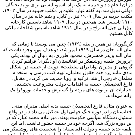
در آن انجام داد و حبیبیه به یک نهاد ناسیونالیستی برای تولید نخبگان
دولتی تبدیل شد. به گفته غبار، علاوه بر مکتب حبیبیه در سال ۱۹۰۳،
مکتب حربیه در سال ۱۹۰۹ نیز در کابل، و یتیم خانه نیز در سال
۱۹۱۰ تاسیس شد. همجنین در سال ۱۹۰۷ شاهد تاسیس کارخانه
برق ابی جبل السراج و در سال ۱۹۱۱ شاهد تاسیس شفاخانه ملکی
کابل هستیم.
گریگوریان در همین رابطه (۱۹۶۹) چنین می نویسد؛ تا زمانی که
امان الله خان در سال ۱۹۱۹ امیر شد، دو هدف مهم وجود داشت که
امان الله و پدر همسرش، محمود طرزی، به دنبال آن بودند. یکی
«پرورش طبقه روشنفکر در افغانستان [و دیگری] فراهم کردن
گروهی از مدیران توانا برای سلطنت». دولت از حبیبیه در اشکال
مادی مانند پرداخت حقوق معلمان، تهیه کتب درسی و استخدام
معلمان خارجی از هند، ترکیه و اروپا حمایت می کرد. در مقابل،
فارغ ‌التحصیلان حبیبیه به اقدامات دولت‌ مشروعیت بخشیده،
اختیارات آن بر توده ‌های مردم را گسترش و خدمات بوروکراتیک
ارائه می‌دادند.
به عنوان مثال، فارغ التحصیلان حبیبیه بدنه اصلی مدیران مدنی
افغانستان را در دوره جنگ جهانی اول تشکیل می دادند و در واقع
مسئول دستگاه سیاسی حکومت بودند. میر غلام محمد غبار، که در
این دوره بزرگ شد، اگرچه خود در حبیبیه حضور نداشت، اما این
طبقه جدید حبیبیه و دولت افغانستان را شخصیت های روشنفکر می
نامد. طبق گفته غبار، طبقه روشنفکران از سه دسته تشکیل شده