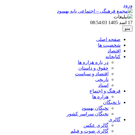
ورود
17 اسد 1405
08:54:03
منو
صفحه اصلی
شخصیت ها
اقتصاد
کتابخانه
در باره هزاره ها
حقوق و داستان
اقتصاد و سیاست
تاریخی
اسناد
فرهنگ و اجتماع
هزاره ها
با نخبگان
نخبگان بهسود
نخبگان سراسر کشور
گالری
گالری عکس
گالری صوت و فیلم