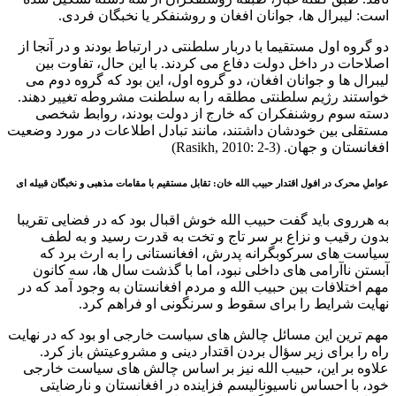
است: لیبرال ها، جوانان افغان و روشنفکر یا نخبگان فردی.
دو گروه اول مستقیما با دربار سلطنتی در ارتباط بودند و در آنجا از
اصلاحات در داخل دولت دفاع می کردند. با این حال، تفاوت بین
لیبرال ها و جوانان افغان، دو گروه اول، این بود که گروه دوم می
خواستند رژیم سلطنتی مطلقه را به سلطنت مشروطه تغییر دهند.
دسته سوم روشنفکران که خارج از دولت بودند، روابط شخصی
مستقلی بین خودشان داشتند، مانند تبادل اطلاعات در مورد وضعیت
افغانستان و جهان. (Rasikh, 2010: 2-3)
عواملِ محرک در افول اقتدار حبیب الله خان: تقابل مستقیم با مقامات مذهبی و نخبگان قبیله ای
به هرروی باید گفت حبیب الله خوش اقبال بود که در فضایی تقریبا
بدون رقیب و نزاع بر سر تاج و تخت به قدرت رسید و به لطف
سیاست ‌های سرکوبگرانه پدرش، افغانستانی را به ارث برد که
آبستن ناآرامی ‌های داخلی نبود، اما با گذشت سال ها، سه کانون
مهم اختلافات بین حبیب الله و مردم افغانستان به وجود آمد که در
نهایت شرایط را برای سقوط و سرنگونی او فراهم کرد.
مهم ‌ترین این مسائل چالش‌ های سیاست خارجی او بود که در نهایت
راه را برای زیر سؤال بردن اقتدار دینی و مشروعیتش باز کرد.
علاوه بر این، حبیب الله نیز بر اساس چالش های سیاست خارجی
خود، با احساس ناسیونالیسم فزاینده در افغانستان و نارضایتی