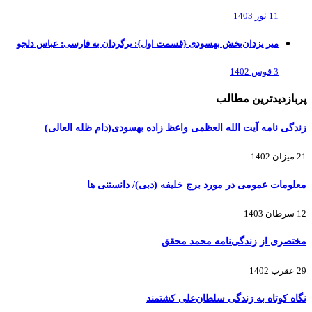
11 ثور 1403
میر یزدان‌بخش بهسودی {قسمت اول}: برگردان به فارسی: عباس دلجو
3 قوس 1402
پربازدیدترین مطالب
زندگی نامه آیت الله العظمی واعظ زاده بهسودی(دام ظله العالی)
21 میزان 1402
معلومات عمومی در مورد برج خلیفه (دبی)/ دانستنی ها
12 سرطان 1403
مختصری از زندگی‌نامه محمد محقق
29 عقرب 1402
نگاه کوتاه به زندگی سلطان‌علی کشتمند