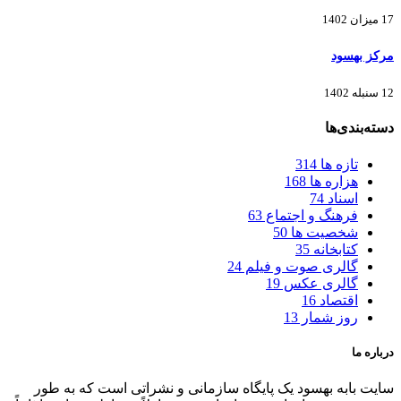
17 میزان 1402
مرکز بهسود
12 سنبله 1402
دسته‌بندی‌ها
تازه ها
314
هزاره ها
168
اسناد
74
فرهنگ و اجتماع
63
شخصیت ها
50
کتابخانه
35
گالری صوت و فیلم
24
گالری عکس
19
اقتصاد
16
روز شمار
13
درباره ما
سایت بابه بهسود یک پایگاه سازمانی و نشراتی است که به طور