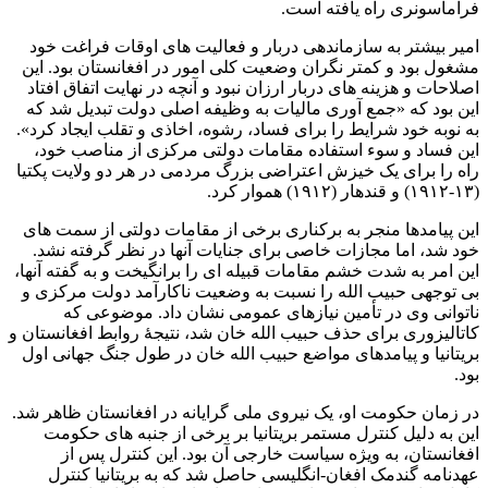
فراماسونری راه یافته است.
امیر بیشتر به سازماندهی دربار و فعالیت های اوقات فراغت خود
مشغول بود و کمتر نگران وضعیت کلی امور در افغانستان بود. این
اصلاحات و هزینه ‌های دربار ارزان نبود و آنچه در نهایت اتفاق افتاد
این بود که «جمع آوری مالیات به وظیفه اصلی دولت تبدیل شد که
به نوبه خود شرایط را برای فساد، رشوه، اخاذی و تقلب ایجاد کرد».
این فساد و سوء استفاده مقامات دولتی مرکزی از مناصب خود،
راه را برای یک خیزش اعتراضی بزرگ مردمی در هر دو ولایت پکتیا
(۱۳-۱۹۱۲) و قندهار (۱۹۱۲) هموار کرد.
این پیامدها منجر به برکناری برخی از مقامات دولتی از سمت های
خود شد، اما مجازات خاصی برای جنایات آنها در نظر گرفته نشد.
این امر به شدت خشم مقامات قبیله ای را برانگیخت و به گفته آنها،
بی توجهی حبیب الله را نسبت به وضعیت ناکارآمد دولت مرکزی و
ناتوانی وی در تأمین نیازهای عمومی نشان داد. موضوعی که
کاتالیزوری برای حذف حبیب ‌الله خان شد، نتیجۀ روابط افغانستان و
بریتانیا و پیامدهای مواضع حبیب ‌الله خان در طول جنگ جهانی اول
بود.
در زمان حکومت او، یک نیروی ملی گرایانه در افغانستان ظاهر شد.
این به دلیل کنترل مستمر بریتانیا بر برخی از جنبه های حکومت
افغانستان، به ویژه سیاست خارجی آن بود. این کنترل پس از
عهدنامه گندمک افغان-انگلیسی حاصل شد که به بریتانیا کنترل