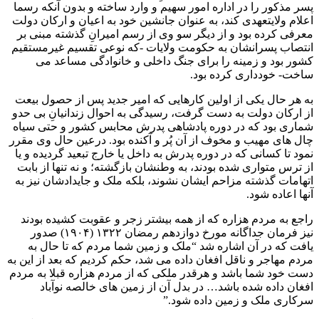
پسر مذکور را در اداره امور سهیم و وارد ساخته و بدون آنکه رسما
اعلام ولایتعهدی کند، به عنوان جانشین خود به اعیان و ارکان دولت
معرفی کرده بود و از دیگر سو وی از رسم امیرانِ گذشته مبنی بر
انتصاب پسرانشان به حکومت ولایات -که نوعی تقسیم غیرمستقیم
کشور بود و زمینه را برای جنگ داخلی و خانوادگی مساعد می
ساخت- خودداری کرده بود.
به هر حال یکی از اولین کارهایی که امیر جدید پس از حصول بیعت
از ارکان دولت به دست گرفت، رسیدگی به احوال زندانیانِ بی حدو
شماری بود که در دوره پادشاهی پدرش محابس کشور و حتی سیاه
چال های مهیب و مخوف از آن پُر و آکنده بود. درعین حال وی مقرر
نمود تا کسانی که در دوره پدرش به داخل یا خارج تبعید گردیده و یا
از ترس متواری شده بودند، به وطنشان بازگشته؛ و نه تنها از بابت
اتهامات گذشته مزاحم ایشان نشوند، بلکه ملک و جایدادشان نیز به
آنها اعاده شود.
راجع به مردم هزاره که از همه بیشتر زجر و عقوبت کشیده بودند
نیز فرمان جداگانه مورخ دوازدهم رمضان ۱۳۲۲ (۱۹۰۴) صدور
یافت که در آن اشاره شد “ملک و زمین شما مردم که تا حال به
مردم مهاجر و ناقل افغان داده می شد، حکم کردیم که بعد از این به
دست خود شما باشد و هرقدر ملکی که از مردم هزاره قبلا به مردم
افغان داده شده باشد… در بدل آن از زمین های خالصه نوآباد
سرکاری ملک و زمین داده شود.”