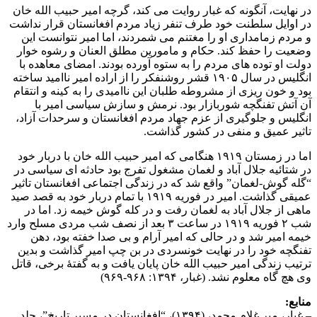
در نهایت، آنگونه که غبار روایت می کند، گرچه امیر حبیب الله خان
در اوایل سلطنت خود طرف تنفر زیاد مردم افغانستان قرار نداشت
و مردم زمامداری او را مغتنم می شمردند، اما امیر نتوانست این
وضعیت را حفظ کند. حکام و مامورین مطلق العنان و رشوه خوار
دولت او توده های مردم را به ستوه آورده بودند. امضای معاهده با
انگلیس در سال ۱۹۰۵ قشر روشنفکر را از اراده امیر ناامید ساخته
بود و خون ریزی از مشروطه طلبان این ناامیدی را به کینه و انتقام
آن آتش تفنگچه شوربازار بود. نرمش و سازش سیاسی امیر با
انگلیس و جلوگیری از عزم جهاد مردم افغانستان و سرحدات آزاد،
تاثیر عمیق و منفی در کشور گذاشت.
اما در زمستان ۱۹۱۹ هنگامی که امیر حبیب الله خان با دربار خود
در شتائیه جلال آباد و لغمان مشغول تفرج بود حادثه ای سیاسی در
“گله گوش-لغمان” واقع شد که در زندگی اجتماعی افغانستان تاثیر
عمیقی گذاشت. امیر در فوریه ۱۹۱۹ با تمام دربار خود به قصد صید
ماهی از جلال آباد به لغمان رفت و در کله گوش خیمه زد. اما در
شب ۲ فوریه ۱۹۱۹ در ساعت ۳ بعد از نصف شب مردی مسلح وارد
خیمه امیر شد و در حالی که امیر آرام و بی صدا خفته بود، دهن
تفنگچه خود را در نهایت خونسردی در بن چپ امیر گذاشت و بدین
ترتیب زندگی امیر حبیب الله خان پایان یافت‌ و به گفتۀ برخی، قاتل
وی هچ گاه معلوم نشد. (غبار، ۱۳۹۴: ۹۶۸-۹۶۹)
منابع:
– غبار، میر غلام محمد، (۱۳۹۴)، “افغانستان در مسیر تاریخ”، جلد