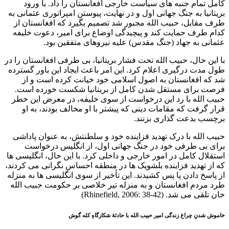
کامل تمام جنبه های سیاست خارجی افغانستان را داد. با ورود
بریتانیا به جنگ جهانی اول و در نهایت، پیوستن امپراتوری عثمانی به
طرف مقابل، حبیب ‌الله مجبور شد تصمیم بگیرد که افغانستان از
کدام طرف حمایت کند و پیچیدگی اوضاع برای امیر، دعوت خلیفه
عثمانی به جهاد (جنگ مقدس) علیه نیروهای متفقین بود.
با این حال، حبیب الله تحت فشار بریتانیا، بی طرفی افغانستان را در
طول مدت درگیری اعلام کرد. این امر باعث ایجاد این باور گسترده
شد که افغانستان به اصول اسلامی خود خیانت کرده است و از
فرصت برای مستقل شدن کامل از بریتانیا شکست خورده است.
حبیب الله با رد این درخواست از سوی خلیفه، در معرض این خطر
قرار گرفت که مقامات دینی که پیشتر با او مخالف بودند، به او
برچسب بدعت گذاری بزنند.
حبیب الله با درک تهدید فزاینده خود و سلطنتش، به عنوان پاداشی
برای بی طرفی خود در جنگ جهانی اول، از انگلیس درخواست
استقلال کامل در امور خارجی و داخلی کرد. با این حال، انگلیسی ها
که از تهدید فزاینده بلشویک ها در منطقه احساس نگرانی می کردند،
از پاسخ دادن پا پس کشیدند. این تأخیر از سوی انگلیسی ها به منزله
طرد مردم افغانستان و به منزله تیر خلاصی بر حکومت حبیب الله
خان تلقی می شد. (Rhinefield, 2006: 38-42)
خاموش شدنِ چراغ زندگی امیر حبیب الله با حادثۀ شکارگاهِ کله گوش