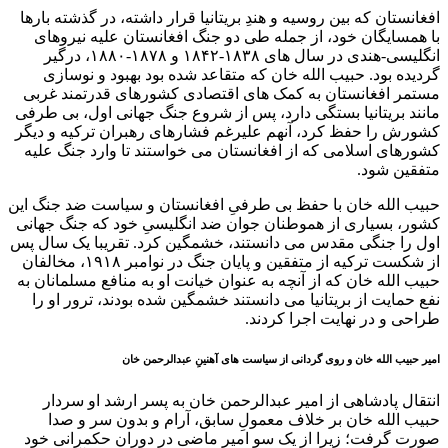
افغانستان که بین روسیه و هندِ بریتانیا قرار داشته، در گذشته بارها
با همسایگان خود، از جمله طی دو جنگ افغانستان علیه نیروهای
انگلیسی-هندی در سال ‌های ۱۸۳۸-۱۸۴۲ و ۱۸۷۸-۱۸۸۰، درگیر
گردیده بود. حبیب الله خان که متقاعد شده بود بهبود و نوسازی
مستمر افغانستان به کمک های اقتصادی کشورهای قدرتمند غربی
مانند بریتانیا بستگی دارد، پس از شروع جنگ جهانی اول، بی طرفی
کشورش را حفظ کرد، آنهم علیرغم فشارهای رهبران ترکیه و دیگر
کشورهای اسلامی که از افغانستان می خواستند تا وارد جنگ علیه
متفقین شود.
حبیب الله خان با حفظ بی طرفیِ افغانستان و سیاست ضد جنگ این
کشور، بسیاری از هموطنان جوان ضد انگلیسیِ خود که جنگ جهانی
اول را جنگی مقدس می دانستند، خشمگین کرد. تقریبا یک سال پس
از شکست ترکیه از متفقین و پایان جنگ در نوامبر ۱۹۱۸، مخالفان
حبیب ‌الله خان که از آنچه به عنوان خیانت او به منافع مسلمانان به
نفع حمایت از بریتانیا می ‌دانستند خشمگین شده بودند، ترور او را
طراحی و در نهایت اجرا کردند.
امیر حبیب الله خان و روی گردانی از سیاست های آهنینِ عبدالرحمن خان
انتقال پادشاهی از امیر عبدالرحمن خان به پسر ارشد او سردار
حبیب الله خان بر خلاف معمولِ سابق، آرام و بدون سر و صدا
صورت گرفت؛ زیرا از یک سو امیرِ ماضی در دوران حکمرانی خود