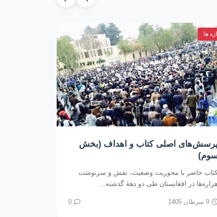
ازه ها
تازه ها
همیت این پژوهش را می‌توان در چند
اهمیت پژوه
حور اساسی توضیح داد:(بخش دوم)
هزاره‌ها د
و بقا
۱. درک بهتر از تحولات سیاسی دو دههٔ اخیر در سال
۲۰، افغانستان وارد مرحلهٔ…
افغانستان، س
خونین، امیده
9 سرطان 1405
0
درآمیخته…