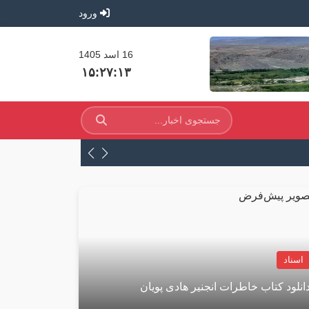
ورود
16 اسد 1405
۱۵:۲۷:۱۵
نظر هوش مصنوعی در باره
اسناد
انلود کتاب خاطرات انجنیر هادی پویان