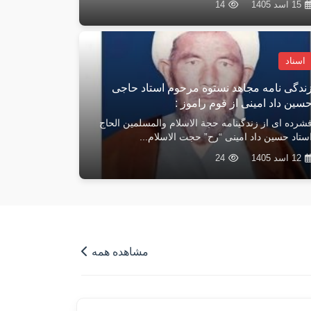
15 اسد 1405
14
اسناد
ندگی نامه مجاهد نستوه مرحوم استاد حاجی
سین داد امینی از قوم راموز :
اد
شرده ای از زندگینامه حجة الاسلام والمسلمین الحاج
 هوش مصنوعی در باره کتاب خاطرات انجنیر هادی پویان (
ستاد حسین داد امینی “رح” حجت الاسلام...
27
12 اسد 1405
24
مشاهده همه