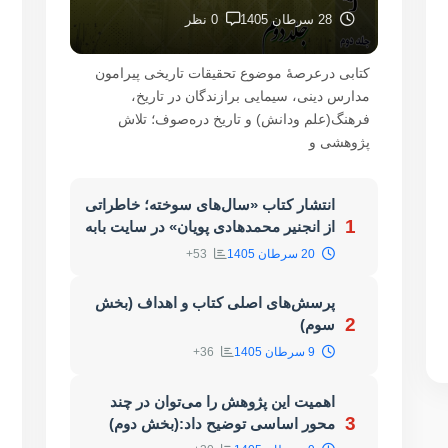
28 سرطان 1405
0 نظر
کتابی درعرصۀ موضوع تحقیقات تاریخی پیرامون
مدارس دینی، سیمایی برازندگان در تاریخ،
فرهنگ(علم ودانش) و تاریخ دره‌صوف؛ تلاش
پژوهشی و
انتشار کتاب «سال‌های سوخته؛ خاطراتی
1
از انجنیر محمدهادی پویان» در سایت بابه
بهسود
20 سرطان 1405
53+
پرسش‌های اصلی کتاب و اهداف (بخش
2
سوم)
9 سرطان 1405
36+
اهمیت این پژوهش را می‌توان در چند
3
محور اساسی توضیح داد:(بخش دوم)