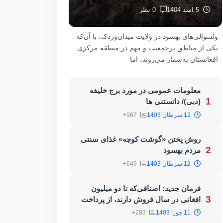
5 اسد 1404
0 نظر
ولسوالی‌های بهسود در ولایت میدان‌وردک، با آن‌که
یکی از مناطق پرجمعیت و مهم در منطقه مرکزی
افغانستان به‌شمار می‌روند، اما
معلومات عمومی در مورد برج خلیفه
1
(دبی)/ دانستنی ها
12 سرطان 1403
967+
روش پختن «گوشت کوچه» غذای سنتی
2
مردم بهسود
12 سرطان 1403
649+
فرمان جدید: اصنافی‌که تا دو میلیون
3
افغانی در سال فروش دارند، از پرداخت
مالیات کاملاً معاف هستند
11 جوزا 1403
283+