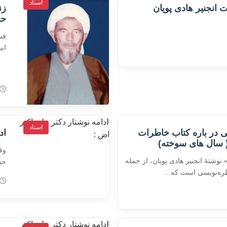
اسناد
 انجنیر هادی پویان
زن
حس
فش
اس
اسناد
در باره کتاب خاطرات
اد
 ( سال های سوخته)
وق
وشتهٔ انجنیر هادی پویان، از جمله
حف
خاطره‌نویسی است که…