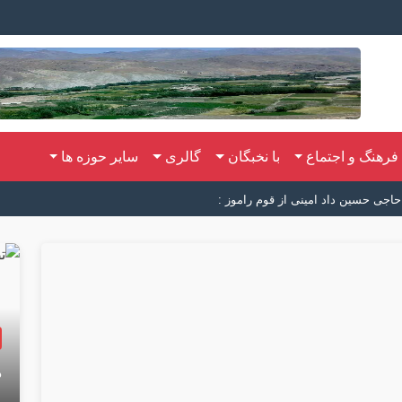
فرهنگ و اجتماع
با نخبگان
گالری
سایر حوزه ها
اجی حسین داد امینی از قوم راموز :
د