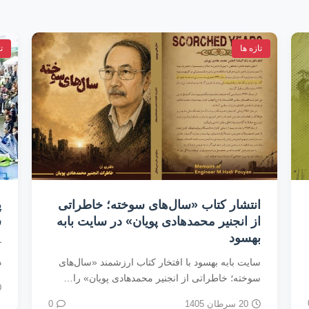
تازه ها
ت
پرسش‌های اصلی کتاب و اهداف (بخش
ا
سوم)
م
کتاب حاضر با محوریت وضعیت، نقش و سرنوشت
هزاره‌ها در افغانستان طی دو دههٔ گذشته…
۰۱
9 سرطان 1405
0