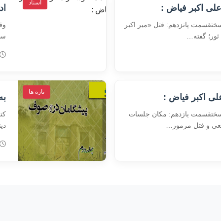
اسناد
علی اکبر فیاض :
اد
ختقسمت پانزدهم: قتل «میر اکبر
وق
سر
تازه ها
لی اکبر فیاض :
به
سختقسمت یازدهم: مکان جلسات
کت
طعی و قتل مرموز…
دی