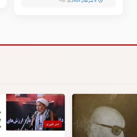
9 سرطان 1405
30+
م
ب
خبر فوری
ض